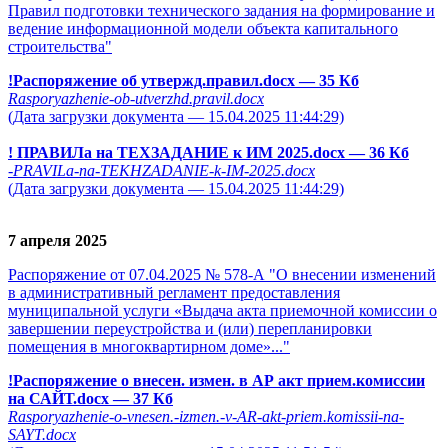
Правил подготовки технического задания на формирование и
ведение информационной модели объекта капитального
строительства"
!Распоряжение об утвержд.правил.docx
— 35 Кб
Rasporyazhenie-ob-utverzhd.pravil.docx
(Дата загрузки документа — 15.04.2025 11:44:29)
! ПРАВИЛа на ТЕХЗАДАНИЕ к ИМ 2025.docx
— 36 Кб
-PRAVILa-na-TEKHZADANIE-k-IM-2025.docx
(Дата загрузки документа — 15.04.2025 11:44:29)
7 апреля 2025
Распоряжение от 07.04.2025 № 578-А "О внесении изменений
в административный регламент предоставления
муниципальной услуги «Выдача акта приемочной комиссии о
завершении переустройства и (или) перепланировки
помещения в многоквартирном доме»..."
!Распоряжение о внесен. измен. в АР акт прием.комиссии
на САЙТ.docx
— 37 Кб
Rasporyazhenie-o-vnesen.-izmen.-v-AR-akt-priem.komissii-na-
SAYT.docx