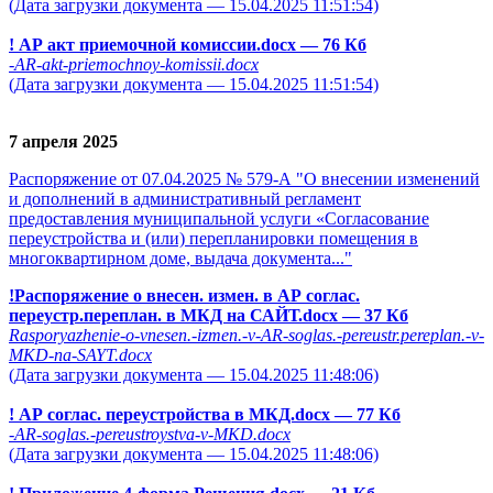
(Дата загрузки документа — 15.04.2025 11:51:54)
! АР акт приемочной комиссии.docx
— 76 Кб
-AR-akt-priemochnoy-komissii.docx
(Дата загрузки документа — 15.04.2025 11:51:54)
7 апреля 2025
Распоряжение от 07.04.2025 № 579-А "О внесении изменений
и дополнений в административный регламент
предоставления муниципальной услуги «Согласование
переустройства и (или) перепланировки помещения в
многоквартирном доме, выдача документа..."
!Распоряжение о внесен. измен. в АР соглас.
переустр.переплан. в МКД на САЙТ.docx
— 37 Кб
Rasporyazhenie-o-vnesen.-izmen.-v-AR-soglas.-pereustr.pereplan.-v-
MKD-na-SAYT.docx
(Дата загрузки документа — 15.04.2025 11:48:06)
! АР соглас. переустройства в МКД.docx
— 77 Кб
-AR-soglas.-pereustroystva-v-MKD.docx
(Дата загрузки документа — 15.04.2025 11:48:06)