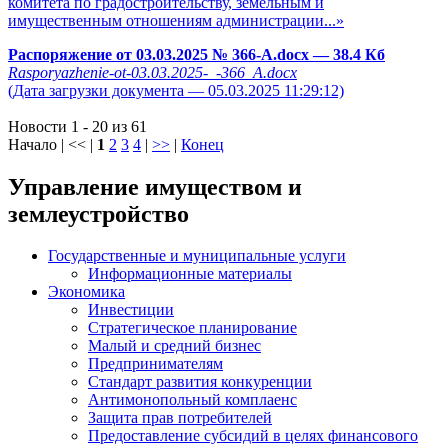
комитета по градостроительству, земельным и
имущественным отношениям администрации...»
Распоряжение от 03.03.2025 № 366-А.docx
— 38.4 Кб
Rasporyazhenie-ot-03.03.2025-_-366_A.docx
(Дата загрузки документа — 05.03.2025 11:29:12)
Новости 1 - 20 из 61
Начало | << |
1
2
3
4
|
>>
|
Конец
Управление имуществом и
землеустройство
Государственные и муниципальные услуги
Информационные материалы
Экономика
Инвестиции
Стратегическое планирование
Малый и средний бизнес
Предпринимателям
Стандарт развития конкуренции
Антимонопольный комплаенс
Защита прав потребителей
Предоставление субсидий в целях финансового