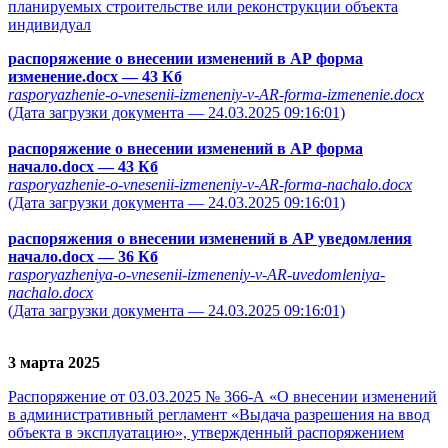
планируемых строительстве или реконструкции объекта
индивидуал
распоряжение о внесении изменений в АР форма
изменение.docx
— 43 Кб
rasporyazhenie-o-vnesenii-izmeneniy-v-AR-forma-izmenenie.docx
(Дата загрузки документа — 24.03.2025 09:16:01)
распоряжение о внесении изменений в АР форма
начало.docx
— 43 Кб
rasporyazhenie-o-vnesenii-izmeneniy-v-AR-forma-nachalo.docx
(Дата загрузки документа — 24.03.2025 09:16:01)
распоряжения о внесении изменений в АР уведомления
начало.docx
— 36 Кб
rasporyazheniya-o-vnesenii-izmeneniy-v-AR-uvedomleniya-
nachalo.docx
(Дата загрузки документа — 24.03.2025 09:16:01)
3 марта 2025
Распоряжение от 03.03.2025 № 366-А «О внесении изменений
в административный регламент «Выдача разрешения на ввод
объекта в эксплуатацию», утвержденный распоряжением