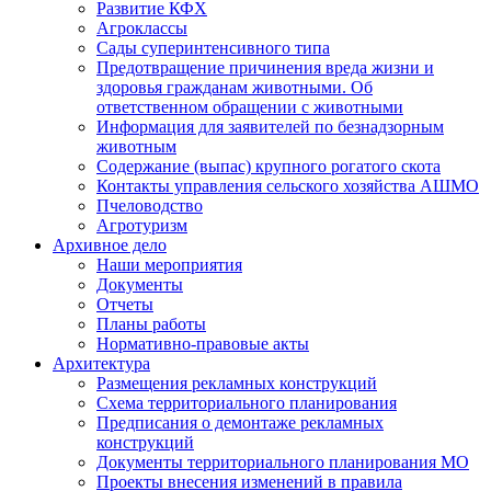
Развитие КФХ
Агроклассы
Сады суперинтенсивного типа
Предотвращение причинения вреда жизни и
здоровья гражданам животными. Об
ответственном обращении с животными
Информация для заявителей по безнадзорным
животным
Содержание (выпас) крупного рогатого скота
Контакты управления сельского хозяйства АШМО
Пчеловодство
Агротуризм
Архивное дело
Наши мероприятия
Документы
Отчеты
Планы работы
Нормативно-правовые акты
Архитектура
Размещения рекламных конструкций
Схема территориального планирования
Предписания о демонтаже рекламных
конструкций
Документы территориального планирования МО
Проекты внесения изменений в правила