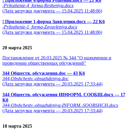
! Приложение 4-форма Решения.docx
— 21 Кб
-Prilozhenie-4_forma-Resheniya.docx
(Дата загрузки документа — 15.04.2025 11:48:06)
! Приложение 1-форма Заявления.docx
— 22 Кб
-Prilozhenie-1_forma-Zayavleniya.docx
(Дата загрузки документа — 15.04.2025 11:48:06)
20 марта 2025
Постановление от 20.03.2025 № 344 "О назначении и
проведении общественных обсуждений"
344 Обществ. обсуждения.doc
— 43 Кб
344-Obshchestv.-obsuzhdeniya.doc
(Дата загрузки документа — 20.03.2025 17:33:44)
344 Обществ. обсуждения ИНФОРМ. СООБЩ.docx
— 17
Кб
344-Obshchestv.-obsuzhdeniya-INFORM.-SOOBSHCH.docx
(Дата загрузки документа — 20.03.2025 17:33:44)
18 марта 2025