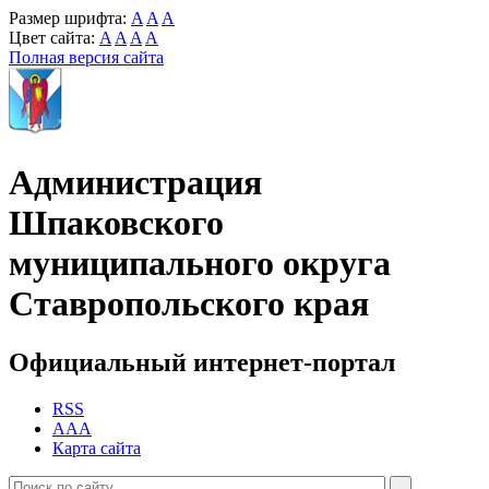
Размер шрифта:
A
A
A
Цвет сайта:
A
A
A
A
Полная версия сайта
Администрация
Шпаковского
муниципального округа
Ставропольского края
Официальный интернет-портал
RSS
AAA
Карта сайта