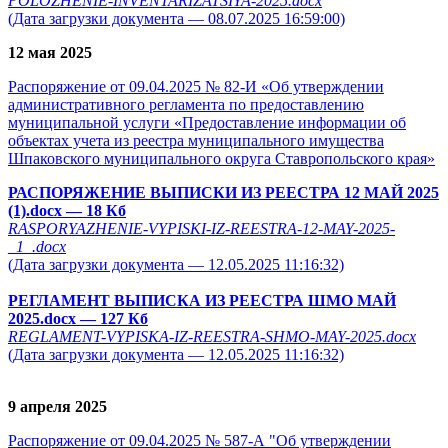
POLOZHENIE-INVENTARIZATSIYA-2025.docx
(Дата загрузки документа — 08.07.2025 16:59:00)
12 мая 2025
Распоряжение от 09.04.2025 № 82-И «Об утверждении
административного регламента по предоставлению
муниципальной услуги «Предоставление информации об
объектах учета из реестра муниципального имущества
Шпаковского муниципального округа Ставропольского края»
РАСПОРЯЖЕНИЕ ВЫПИСКИ ИЗ РЕЕСТРА 12 МАЙ 2025
(1).docx
— 18 Кб
RASPORYAZHENIE-VYPISKI-IZ-REESTRA-12-MAY-2025-
_1_.docx
(Дата загрузки документа — 12.05.2025 11:16:32)
РЕГЛАМЕНТ ВЫПИСКА ИЗ РЕЕСТРА ШМО МАЙ
2025.docx
— 127 Кб
REGLAMENT-VYPISKA-IZ-REESTRA-SHMO-MAY-2025.docx
(Дата загрузки документа — 12.05.2025 11:16:32)
9 апреля 2025
Распоряжение от 09.04.2025 № 587-А "Об утверждении