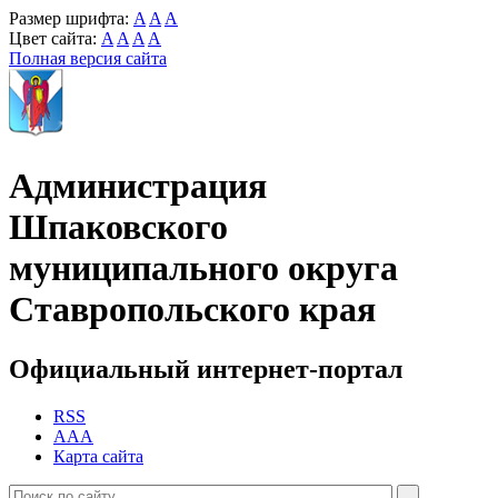
Размер шрифта:
A
A
A
Цвет сайта:
A
A
A
A
Полная версия сайта
Администрация
Шпаковского
муниципального округа
Ставропольского края
Официальный интернет-портал
RSS
AAA
Карта сайта