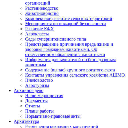
организаций
Растениеводство
Животноводство
Комплексное развитие сельских территорий
Мероприятия по пожарной безопасности
Развитие КФХ
Агроклассы
Сады суперинтенсивного типа
Предотвращение причинения вреда жизни и
здоровья гражданам животными. Об
ответственном обращении с животными
Информация для заявителей по безнадзорным
животным
Содержание (выпас) крупного рогатого скота
Контакты управления сельского хозяйства АШМО
Пчеловодство
Агротуризм
Архивное дело
Наши мероприятия
Документы
Отчеты
Планы работы
Нормативно-правовые акты
Архитектура
Размещения рекламных конструкций