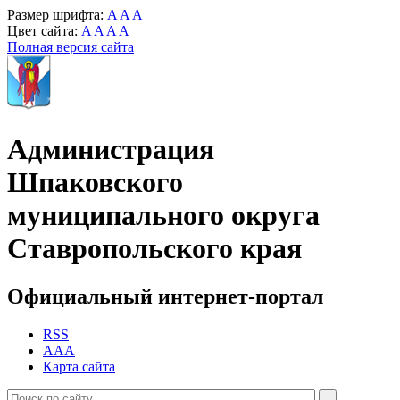
Размер шрифта:
A
A
A
Цвет сайта:
A
A
A
A
Полная версия сайта
Администрация
Шпаковского
муниципального округа
Ставропольского края
Официальный интернет-портал
RSS
AAA
Карта сайта