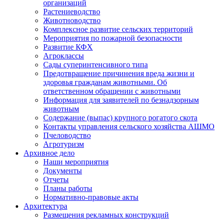
организаций
Растениеводство
Животноводство
Комплексное развитие сельских территорий
Мероприятия по пожарной безопасности
Развитие КФХ
Агроклассы
Сады суперинтенсивного типа
Предотвращение причинения вреда жизни и
здоровья гражданам животными. Об
ответственном обращении с животными
Информация для заявителей по безнадзорным
животным
Содержание (выпас) крупного рогатого скота
Контакты управления сельского хозяйства АШМО
Пчеловодство
Агротуризм
Архивное дело
Наши мероприятия
Документы
Отчеты
Планы работы
Нормативно-правовые акты
Архитектура
Размещения рекламных конструкций