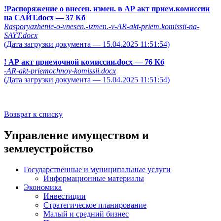
!Распоряжение о внесен. измен. в АР акт прием.комиссии
на САЙТ.docx
— 37 Кб
Rasporyazhenie-o-vnesen.-izmen.-v-AR-akt-priem.komissii-na-
SAYT.docx
(Дата загрузки документа — 15.04.2025 11:51:54)
! АР акт приемочной комиссии.docx
— 76 Кб
-AR-akt-priemochnoy-komissii.docx
(Дата загрузки документа — 15.04.2025 11:51:54)
Возврат к списку
Управление имуществом и
землеустройство
Государственные и муниципальные услуги
Информационные материалы
Экономика
Инвестиции
Стратегическое планирование
Малый и средний бизнес