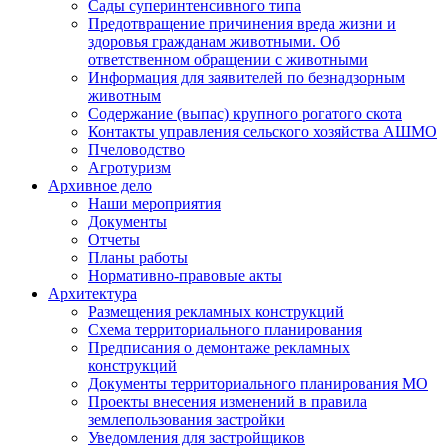
Сады суперинтенсивного типа
Предотвращение причинения вреда жизни и
здоровья гражданам животными. Об
ответственном обращении с животными
Информация для заявителей по безнадзорным
животным
Содержание (выпас) крупного рогатого скота
Контакты управления сельского хозяйства АШМО
Пчеловодство
Агротуризм
Архивное дело
Наши мероприятия
Документы
Отчеты
Планы работы
Нормативно-правовые акты
Архитектура
Размещения рекламных конструкций
Схема территориального планирования
Предписания о демонтаже рекламных
конструкций
Документы территориального планирования МО
Проекты внесения изменений в правила
землепользования застройки
Уведомления для застройщиков