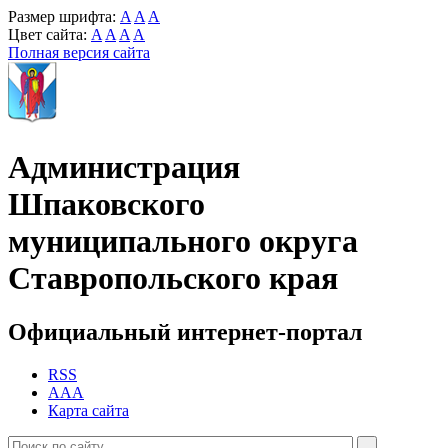
Размер шрифта:
A
A
A
Цвет сайта:
A
A
A
A
Полная версия сайта
Администрация
Шпаковского
муниципального округа
Ставропольского края
Официальный интернет-портал
RSS
AAA
Карта сайта