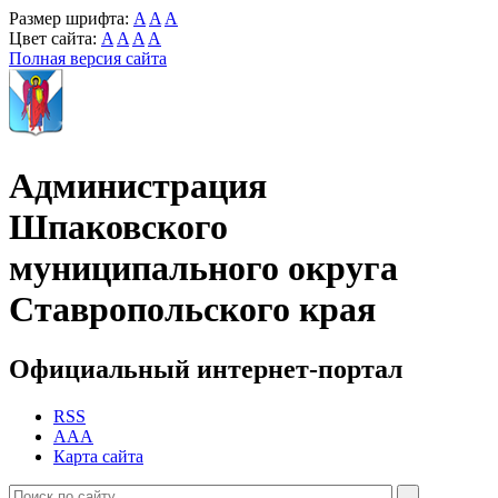
Размер шрифта:
A
A
A
Цвет сайта:
A
A
A
A
Полная версия сайта
Администрация
Шпаковского
муниципального округа
Ставропольского края
Официальный интернет-портал
RSS
AAA
Карта сайта