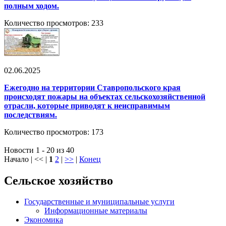
полным ходом.
Количество просмотров: 233
02.06.2025
Ежегодно на территории Ставропольского края
происходят пожары на объектах сельскохозяйственной
отрасли, которые приводят к неисправимым
последствиям.
Количество просмотров: 173
Новости 1 - 20 из 40
Начало | << |
1
2
|
>>
|
Конец
Сельское хозяйство
Государственные и муниципальные услуги
Информационные материалы
Экономика