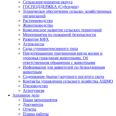
Сельхозпредприятия округа
ГОСПОДДЕРЖКА (Субсидии)
Техническое обеспечение сельско- хозяйственных
организаций
Растениеводство
Животноводство
Комплексное развитие сельских территорий
Мероприятия по пожарной безопасности
Развитие КФХ
Агроклассы
Сады суперинтенсивного типа
Предотвращение причинения вреда жизни и
здоровья гражданам животными. Об
ответственном обращении с животными
Информация для заявителей по безнадзорным
животным
Содержание (выпас) крупного рогатого скота
Контакты управления сельского хозяйства АШМО
Пчеловодство
Агротуризм
Архивное дело
Наши мероприятия
Документы
Отчеты
Планы работы