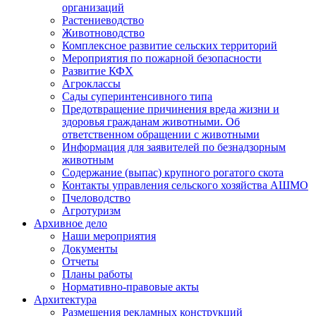
организаций
Растениеводство
Животноводство
Комплексное развитие сельских территорий
Мероприятия по пожарной безопасности
Развитие КФХ
Агроклассы
Сады суперинтенсивного типа
Предотвращение причинения вреда жизни и
здоровья гражданам животными. Об
ответственном обращении с животными
Информация для заявителей по безнадзорным
животным
Содержание (выпас) крупного рогатого скота
Контакты управления сельского хозяйства АШМО
Пчеловодство
Агротуризм
Архивное дело
Наши мероприятия
Документы
Отчеты
Планы работы
Нормативно-правовые акты
Архитектура
Размещения рекламных конструкций