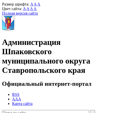
Размер шрифта:
A
A
A
Цвет сайта:
A
A
A
A
Полная версия сайта
Администрация
Шпаковского
муниципального округа
Ставропольского края
Официальный интернет-портал
RSS
AAA
Карта сайта