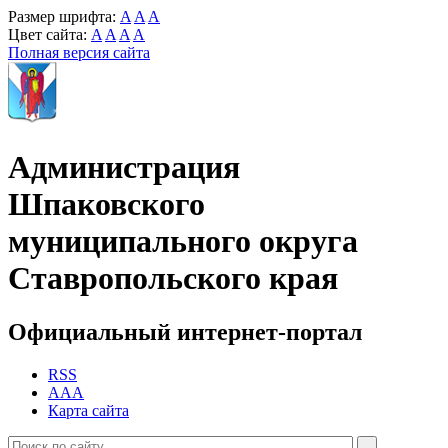
Размер шрифта:
A
A
A
Цвет сайта:
A
A
A
A
Полная версия сайта
Администрация
Шпаковского
муниципального округа
Ставропольского края
Официальный интернет-портал
RSS
AAA
Карта сайта