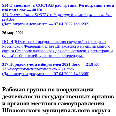
514 О внес. изм. в СОСТАВ раб. группы Регистрация учета
изб прил.doc
— 48 Кб
514-O-vnes.-izm.-v-SOSTAV-rab.-gruppy-Registratsiya-ucheta-izb-
pril.doc
(Дата загрузки документа — 07.04.2022 14:14:02)
26 мар 2021
ПОРЯДОК и сроки предоставления сведений о гражданах
Российской Федерации главе Шпаковского муниципального
округа Ставропольского края для осуществления регистрации
(учета) избирателей, участников референдума
317 Порядок учета избирателей 2021.docx
— 21.8 Кб
317-Poryadok-ucheta-izbirateley-2021.docx
(Дата загрузки документа — 07.04.2022 14:13:08)
Рабочая группа по координации
деятельности государственных органов
и органов местного самоуправления
Шпаковского муниципального округа