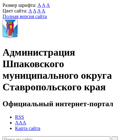
Размер шрифта:
A
A
A
Цвет сайта:
A
A
A
A
Полная версия сайта
Администрация
Шпаковского
муниципального округа
Ставропольского края
Официальный интернет-портал
RSS
AAA
Карта сайта