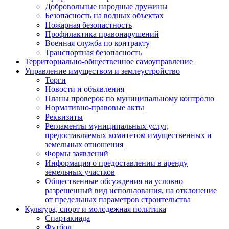
Добровольные народные дружины
Безопасность на водных объектах
Пожарная безопастность
Профилактика правонарушений
Военная служба по контракту
Транспортная безопасность
Территориально-общественное самоуправление
Управление имуществом и землеустройство
Торги
Новости и объявления
Планы проверок по муниципальному контролю
Нормативно-правовые акты
Реквизиты
Регламенты муниципальных услуг,
предоставляемых комитетом имущественных и
земельных отношения
Формы заявлений
Информация о предоставлении в аренду
земельных участков
Общественные обсуждения на условно
разрешенный вид использования, на отклонение
от предельных параметров строительства
Культура, спорт и молодежная политика
Спартакиада
Футбол