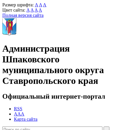
Размер шрифта:
A
A
A
Цвет сайта:
A
A
A
A
Полная версия сайта
Администрация
Шпаковского
муниципального округа
Ставропольского края
Официальный интернет-портал
RSS
AAA
Карта сайта