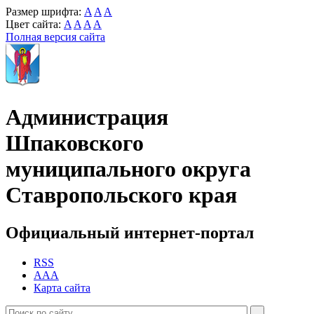
Размер шрифта:
A
A
A
Цвет сайта:
A
A
A
A
Полная версия сайта
Администрация
Шпаковского
муниципального округа
Ставропольского края
Официальный интернет-портал
RSS
AAA
Карта сайта