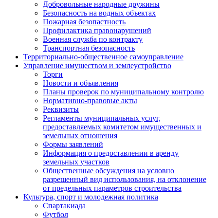
Добровольные народные дружины
Безопасность на водных объектах
Пожарная безопастность
Профилактика правонарушений
Военная служба по контракту
Транспортная безопасность
Территориально-общественное самоуправление
Управление имуществом и землеустройство
Торги
Новости и объявления
Планы проверок по муниципальному контролю
Нормативно-правовые акты
Реквизиты
Регламенты муниципальных услуг,
предоставляемых комитетом имущественных и
земельных отношения
Формы заявлений
Информация о предоставлении в аренду
земельных участков
Общественные обсуждения на условно
разрешенный вид использования, на отклонение
от предельных параметров строительства
Культура, спорт и молодежная политика
Спартакиада
Футбол