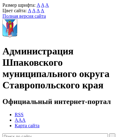
Размер шрифта:
A
A
A
Цвет сайта:
A
A
A
A
Полная версия сайта
Администрация
Шпаковского
муниципального округа
Ставропольского края
Официальный интернет-портал
RSS
AAA
Карта сайта