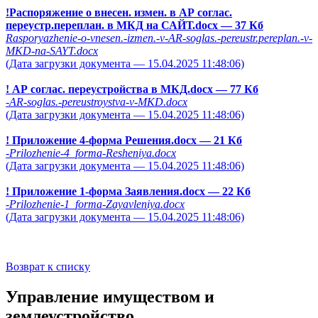
!Распоряжение о внесен. измен. в АР соглас.
переустр.переплан. в МКД на САЙТ.docx
— 37 Кб
Rasporyazhenie-o-vnesen.-izmen.-v-AR-soglas.-pereustr.pereplan.-v-
MKD-na-SAYT.docx
(Дата загрузки документа — 15.04.2025 11:48:06)
! АР соглас. переустройства в МКД.docx
— 77 Кб
-AR-soglas.-pereustroystva-v-MKD.docx
(Дата загрузки документа — 15.04.2025 11:48:06)
! Приложение 4-форма Решения.docx
— 21 Кб
-Prilozhenie-4_forma-Resheniya.docx
(Дата загрузки документа — 15.04.2025 11:48:06)
! Приложение 1-форма Заявления.docx
— 22 Кб
-Prilozhenie-1_forma-Zayavleniya.docx
(Дата загрузки документа — 15.04.2025 11:48:06)
Возврат к списку
Управление имуществом и
землеустройство