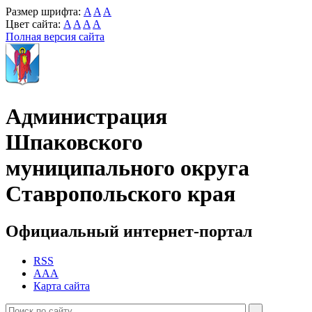
Размер шрифта:
A
A
A
Цвет сайта:
A
A
A
A
Полная версия сайта
Администрация
Шпаковского
муниципального округа
Ставропольского края
Официальный интернет-портал
RSS
AAA
Карта сайта