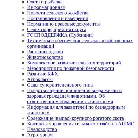
Охота и рыбалка
Информационная
Новости сельского хозяйства
Постановления и извещения
Нормативно правовые документы
Сельхозпредприятия округа
ГОСПОДДЕРЖКА (Субсидии)
Техническое обеспечение сельско- хозяйственных
организаций
Растениеводство
Животноводство
Комплексное развитие сельских территорий
Мероприятия по пожарной безопасности
Развитие КФХ
Агроклассы
Сады суперинтенсивного типа
Предотвращение причинения вреда жизни и
здоровья гражданам животными. Об
ответственном обращении с животными
Информация для заявителей по безнадзорным
животным
Содержание (выпас) крупного рогатого скота
Контакты управления сельского хозяйства АШМО
Пчеловодство
Агротуризм