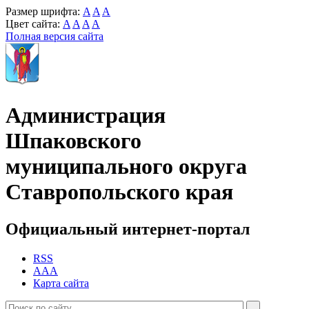
Размер шрифта:
A
A
A
Цвет сайта:
A
A
A
A
Полная версия сайта
Администрация
Шпаковского
муниципального округа
Ставропольского края
Официальный интернет-портал
RSS
AAA
Карта сайта