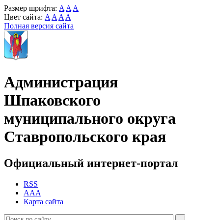
Размер шрифта:
A
A
A
Цвет сайта:
A
A
A
A
Полная версия сайта
Администрация
Шпаковского
муниципального округа
Ставропольского края
Официальный интернет-портал
RSS
AAA
Карта сайта