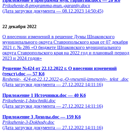
Приложение 8 программа мун. гарантий.docx
— 20 Кб
Prilozhenie-8-programma-mun.-garantiy.docx
(Дата загрузки документа — 08.12.2023 14:50:45)
22 декабря 2022
О внесении изменений в решение Думы Шпаковского
муниципального округа Ставропольского края от 07 декабря
2021 г. № 286 «О бюджете Шпаковского муниципального
округа Ставропольского края на 2022 год и плановый период
2023 и 2024 годов»
Решение №424 от 22.12.2022 г. О внесении изменений
(текст).doc
— 57 Кб
Reshenie-_424-ot-22.12.2022-g.-O-vnesenii-izmeneniy-_tekst_.doc
(Дата загрузки документа — 27.12.2022 14:11:16)
Приложение 1 Источники.doc
— 40 Кб
Prilozhenie-1-Istochniki.doc
(Дата загрузки документа — 27.12.2022 14:11:16)
Приложение 3 Доходы.doc
— 159 Кб
Prilozhenie-3-Dokhody.doc
(Дата загрузки документа — 27.12.2022 14:11:16)