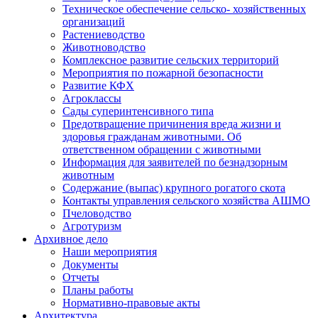
Техническое обеспечение сельско- хозяйственных
организаций
Растениеводство
Животноводство
Комплексное развитие сельских территорий
Мероприятия по пожарной безопасности
Развитие КФХ
Агроклассы
Сады суперинтенсивного типа
Предотвращение причинения вреда жизни и
здоровья гражданам животными. Об
ответственном обращении с животными
Информация для заявителей по безнадзорным
животным
Содержание (выпас) крупного рогатого скота
Контакты управления сельского хозяйства АШМО
Пчеловодство
Агротуризм
Архивное дело
Наши мероприятия
Документы
Отчеты
Планы работы
Нормативно-правовые акты
Архитектура