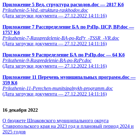
Приложение 5 Вед. структура расходов.doc
— 2817 Кб
Prilozhenie-5-Ved.-struktura-raskhodov.doc
(Дата загрузки документа — 27.12.2022 14:11:16)
Приложение 7 Расспределение БА по РзПр, ЦСР, ВР.doc
—
1757 Кб
Prilozhenie-7-Rasspredelenie-BA-po-RzPr_-TSSR_-VR.doc
(Дата загрузки документа — 27.12.2022 14:11:16)
Приложение 9 Распределение БА по РзПр.doc
— 64 Кб
Prilozhenie-9-Raspredelenie-BA-po-RzPr.doc
(Дата загрузки документа — 27.12.2022 14:11:16)
Приложение 11 Перечень муниципальных программ.doc
—
359 Кб
Prilozhenie-11-Perechen-munitsipalnykh-programm.doc
(Дата загрузки документа — 27.12.2022 14:11:16)
16 декабря 2022
О бюджете Шпаковского муниципального округа
Ставропольского края на 2023 год и плановый период 2024 и
2025 годов