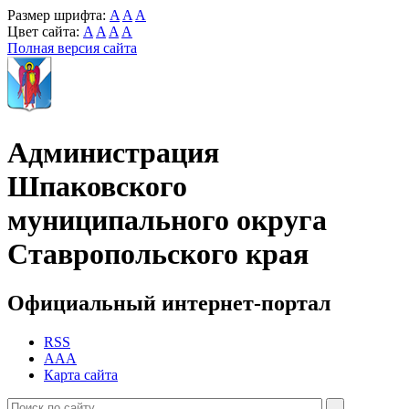
Размер шрифта:
A
A
A
Цвет сайта:
A
A
A
A
Полная версия сайта
Администрация
Шпаковского
муниципального округа
Ставропольского края
Официальный интернет-портал
RSS
AAA
Карта сайта