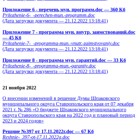
Приложение 6 - перечень мун. программ.doc
— 360 Кб
Prilozhenie-6-_-perechen-mun.-programm.doc
(Дата загрузки документа — 21.12.2022 13:18:41)
Приложение 7 - программа мун. внутр. заимствований.doc
— 45 Кб
Prilozhenie-7-_-programma-mun.-vnutr.-zaimstvovaniy.doc
(Дата загрузки документа — 21.12.2022 13:18:41)
Приложение 8 - программа мун. гарантий.doc
— 33 Кб
Prilozhenie-8-_-programma-mun.-garantiy.doc
(Дата загрузки документа — 21.12.2022 13:18:41)
21 ноября 2022
О внесении изменений в решение Думы Шпаковского
муниципального округа Ставропольского края от 07 декабря
2021 г. № 286 «О бюджете Шпаковского муниципального
округа Ставропольского края на 2022 год и плановый период
2023 и 2024 годов»
Решние №397 от 17.11.2022г.doc
— 67 Кб
Reshnie-_397-ot-17.11.2022g.doc