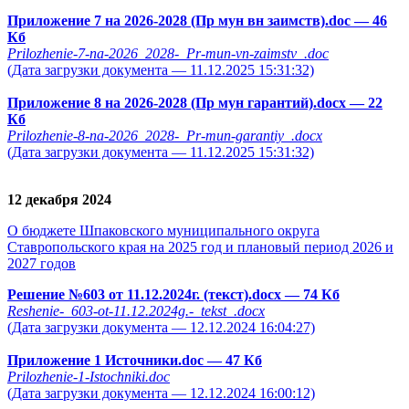
Приложение 7 на 2026-2028 (Пр мун вн заимств).doc
— 46
Кб
Prilozhenie-7-na-2026_2028-_Pr-mun-vn-zaimstv_.doc
(Дата загрузки документа — 11.12.2025 15:31:32)
Приложение 8 на 2026-2028 (Пр мун гарантий).docx
— 22
Кб
Prilozhenie-8-na-2026_2028-_Pr-mun-garantiy_.docx
(Дата загрузки документа — 11.12.2025 15:31:32)
12 декабря 2024
О бюджете Шпаковского муниципального округа
Ставропольского края на 2025 год и плановый период 2026 и
2027 годов
Решение №603 от 11.12.2024г. (текст).docx
— 74 Кб
Reshenie-_603-ot-11.12.2024g.-_tekst_.docx
(Дата загрузки документа — 12.12.2024 16:04:27)
Приложение 1 Источники.doc
— 47 Кб
Prilozhenie-1-Istochniki.doc
(Дата загрузки документа — 12.12.2024 16:00:12)