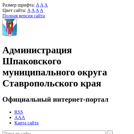
Размер шрифта:
A
A
A
Цвет сайта:
A
A
A
A
Полная версия сайта
Администрация
Шпаковского
муниципального округа
Ставропольского края
Официальный интернет-портал
RSS
AAA
Карта сайта