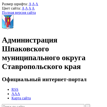
Размер шрифта:
A
A
A
Цвет сайта:
A
A
A
A
Полная версия сайта
Администрация
Шпаковского
муниципального округа
Ставропольского края
Официальный интернет-портал
RSS
AAA
Карта сайта