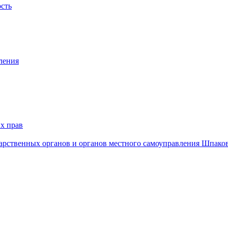
ость
ления
х прав
дарственных органов и органов местного самоуправления Шпако