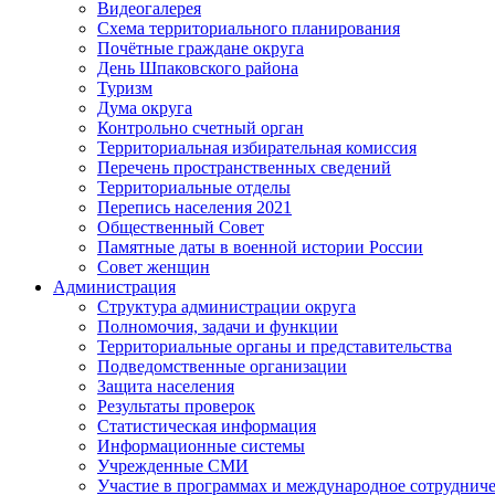
Видеогалерея
Схема территориального планирования
Почётные граждане округа
День Шпаковского района
Туризм
Дума округа
Контрольно счетный орган
Территориальная избирательная комиссия
Перечень пространственных сведений
Территориальные отделы
Перепись населения 2021
Общественный Совет
Памятные даты в военной истории России
Совет женщин
Администрация
Структура администрации округа
Полномочия, задачи и функции
Территориальные органы и представительства
Подведомственные организации
Защита населения
Результаты проверок
Статистическая информация
Информационные системы
Учрежденные СМИ
Участие в программах и международное сотруднич