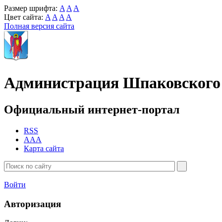
Размер шрифта:
A
A
A
Цвет сайта:
A
A
A
A
Полная версия сайта
Администрация Шпаковского 
Официальный интернет-портал
RSS
AAA
Карта сайта
Войти
Авторизация