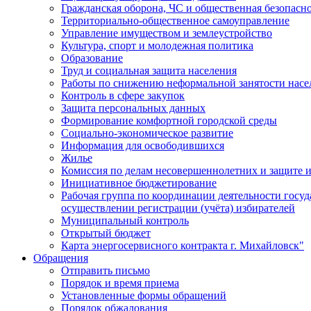
Гражданская оборона, ЧС и общественная безопасн
Территориально-общественное самоуправление
Управление имуществом и землеустройство
Культура, спорт и молодежная политика
Образование
Труд и социальная защита населения
Работы по снижению неформальной занятости насе
Контроль в сфере закупок
Защита персональных данных
Формирование комфортной городской среды
Социально-экономическое развитие
Информация для освободившихся
Жилье
Комиссия по делам несовершеннолетних и защите и
Инициативное бюджетирование
Рабочая группа по координации деятельности госу
осуществлении регистрации (учёта) избирателей
Муниципальный контроль
Открытый бюджет
Карта энергосервисного контракта г. Михайловск"
Обращения
Отправить письмо
Порядок и время приема
Установленные формы обращений
Порядок обжалования