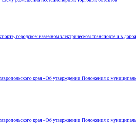
порте, городском наземном электрическом транспорте и в доро
вропольского края «Об утверждении Положения о муниципально
тавропольского края «Об утверждении Положения о муниципал