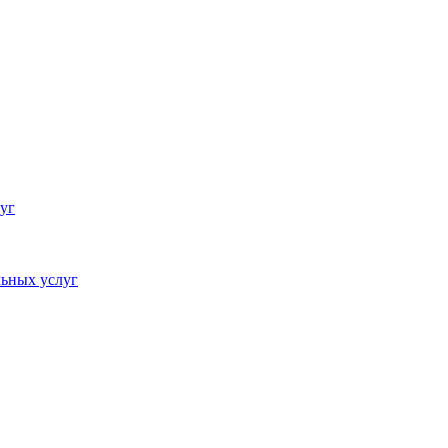
уг
ьных услуг