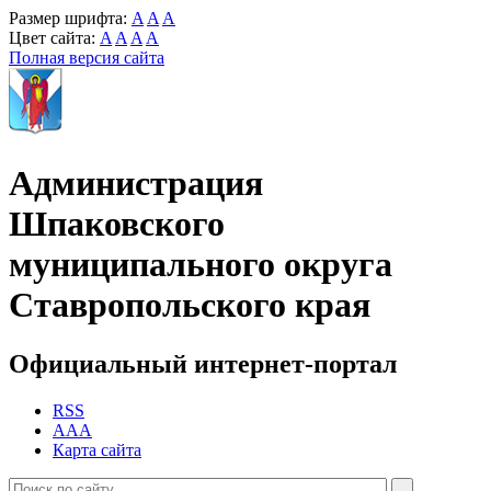
Размер шрифта:
A
A
A
Цвет сайта:
A
A
A
A
Полная версия сайта
Администрация
Шпаковского
муниципального округа
Ставропольского края
Официальный интернет-портал
RSS
AAA
Карта сайта