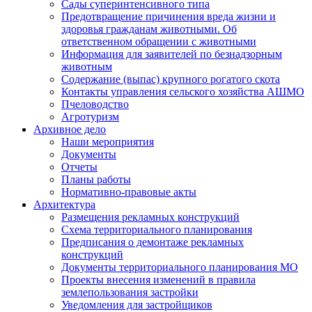
Сады суперинтенсивного типа
Предотвращение причинения вреда жизни и
здоровья гражданам животными. Об
ответственном обращении с животными
Информация для заявителей по безнадзорным
животным
Содержание (выпас) крупного рогатого скота
Контакты управления сельского хозяйства АШМО
Пчеловодство
Агротуризм
Архивное дело
Наши мероприятия
Документы
Отчеты
Планы работы
Нормативно-правовые акты
Архитектура
Размещения рекламных конструкций
Схема территориального планирования
Предписания о демонтаже рекламных
конструкций
Документы территориального планирования МО
Проекты внесения изменений в правила
землепользования застройки
Уведомления для застройщиков