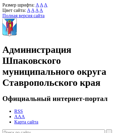
Размер шрифта:
A
A
A
Цвет сайта:
A
A
A
A
Полная версия сайта
Администрация
Шпаковского
муниципального округа
Ставропольского края
Официальный интернет-портал
RSS
AAA
Карта сайта