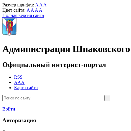
Размер шрифта:
A
A
A
Цвет сайта:
A
A
A
A
Полная версия сайта
Администрация Шпаковского 
Официальный интернет-портал
RSS
AAA
Карта сайта
Войти
Авторизация