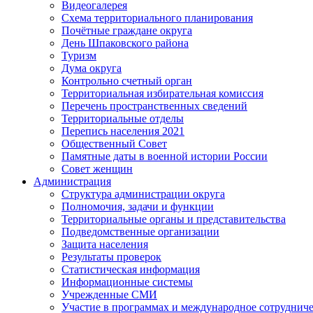
Видеогалерея
Схема территориального планирования
Почётные граждане округа
День Шпаковского района
Туризм
Дума округа
Контрольно счетный орган
Территориальная избирательная комиссия
Перечень пространственных сведений
Территориальные отделы
Перепись населения 2021
Общественный Совет
Памятные даты в военной истории России
Совет женщин
Администрация
Структура администрации округа
Полномочия, задачи и функции
Территориальные органы и представительства
Подведомственные организации
Защита населения
Результаты проверок
Статистическая информация
Информационные системы
Учрежденные СМИ
Участие в программах и международное сотруднич