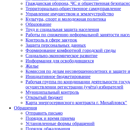
Гражданская оборона, ЧС и общественная безопасн
Территориально-общественное самоуправление
Управление имуществом и землеустройство
Культура, спорт и молодежная политика
Образование
Труд и социальная защита населения
Работы по снижению неформальной занятости насе
Контроль в сфере закупок
Защита персональных данных
Формирование комфортной городской среды
Социально-экономическое развитие
Информация для освободившихся
Жилье
Комиссия по делам несовершеннолетних и защите и
Инициативное бюджетирование
Рабочая группа по координации деятельности госу
осуществлении регистрации (учёта) избирателей
Муниципальный контроль
Открытый бюджет
Карта энергосервисного контракта г. Михайловск"
Обращения
Отправить письмо
Порядок и время приема
Установленные формы обращений
Порядок обжалования