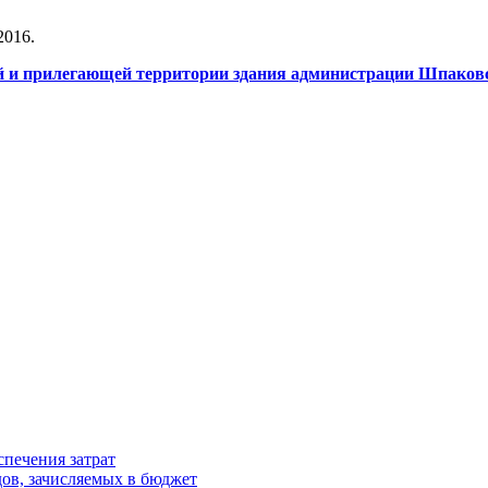
2016.
ий и прилегающей территории здания администрации Шпаков
спечения затрат
ов, зачисляемых в бюджет