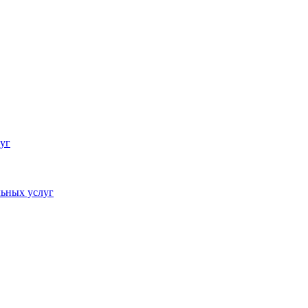
уг
ьных услуг