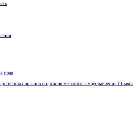
ость
ления
х прав
дарственных органов и органов местного самоуправления Шпако