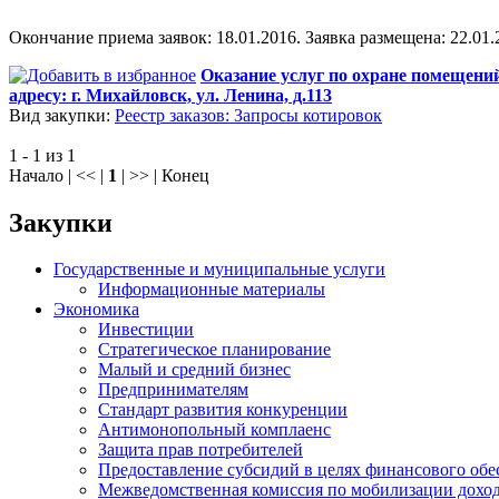
Окончание приема заявок: 18.01.2016. Заявка размещена: 22.01.
Оказание услуг по охране помещен
адресу: г. Михайловск, ул. Ленина, д.113
Вид закупки:
Реестр заказов: Запросы котировок
1 - 1 из 1
Начало | << |
1
| >> | Конец
Закупки
Государственные и муниципальные услуги
Информационные материалы
Экономика
Инвестиции
Стратегическое планирование
Малый и средний бизнес
Предпринимателям
Стандарт развития конкуренции
Антимонопольный комплаенс
Защита прав потребителей
Предоставление субсидий в целях финансового обе
Межведомственная комиссия по мобилизации доход