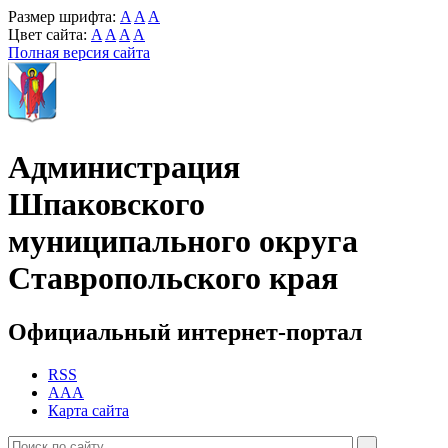
Размер шрифта:
A
A
A
Цвет сайта:
A
A
A
A
Полная версия сайта
Администрация
Шпаковского
муниципального округа
Ставропольского края
Официальный интернет-портал
RSS
AAA
Карта сайта