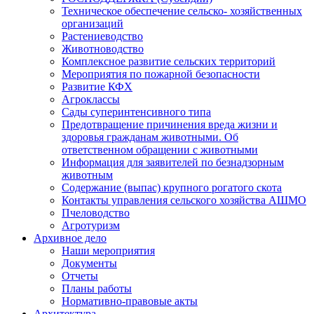
Техническое обеспечение сельско- хозяйственных
организаций
Растениеводство
Животноводство
Комплексное развитие сельских территорий
Мероприятия по пожарной безопасности
Развитие КФХ
Агроклассы
Сады суперинтенсивного типа
Предотвращение причинения вреда жизни и
здоровья гражданам животными. Об
ответственном обращении с животными
Информация для заявителей по безнадзорным
животным
Содержание (выпас) крупного рогатого скота
Контакты управления сельского хозяйства АШМО
Пчеловодство
Агротуризм
Архивное дело
Наши мероприятия
Документы
Отчеты
Планы работы
Нормативно-правовые акты
Архитектура