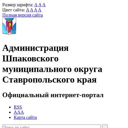
Размер шрифта:
A
A
A
Цвет сайта:
A
A
A
A
Полная версия сайта
Администрация
Шпаковского
муниципального округа
Ставропольского края
Официальный интернет-портал
RSS
AAA
Карта сайта