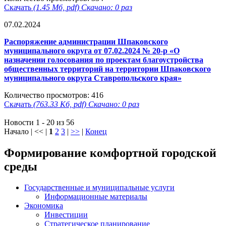
Скачать
(1.45 Мб, pdf) Скачано: 0 раз
07.02.2024
Распоряжение администрации Шпаковского
муниципального округа от 07.02.2024 № 20-р «О
назначении голосования по проектам благоустройства
общественных территорий на территории Шпаковского
муниципального округа Ставропольского края»
Количество просмотров: 416
Скачать
(763.33 Кб, pdf) Скачано: 0 раз
Новости 1 - 20 из 56
Начало | << |
1
2
3
|
>>
|
Конец
Формирование комфортной городской
среды
Государственные и муниципальные услуги
Информационные материалы
Экономика
Инвестиции
Стратегическое планирование