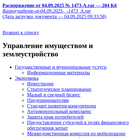
Распоряжение от 04.09.2025 № 1473-А.rar
— 204 Кб
Rasporyazhenie-ot-04.09.2025-_-1473_A.rar
(Дата загрузки документа — 04.09.2025 09:33:58)
Возврат к списку
Управление имуществом и
землеустройство
Государственные и муниципальные услуги
Информационные материалы
Экономика
Инвестиции
Стратегическое планирование
Малый и средний бизнес
Предпринимателям
Стандарт развития конкуренции
Антимонопольный комплаенс
Защита прав потребителей
Предоставление субсидий в целях финансового
обеспечения затрат
Межведомственная комиссия по мобилизации