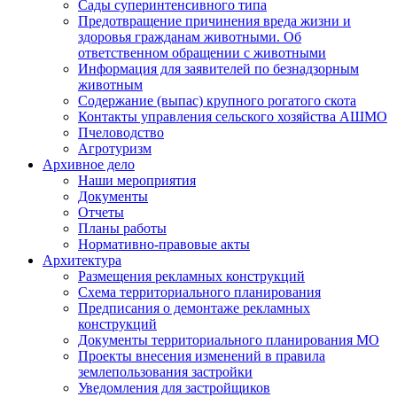
Сады суперинтенсивного типа
Предотвращение причинения вреда жизни и
здоровья гражданам животными. Об
ответственном обращении с животными
Информация для заявителей по безнадзорным
животным
Содержание (выпас) крупного рогатого скота
Контакты управления сельского хозяйства АШМО
Пчеловодство
Агротуризм
Архивное дело
Наши мероприятия
Документы
Отчеты
Планы работы
Нормативно-правовые акты
Архитектура
Размещения рекламных конструкций
Схема территориального планирования
Предписания о демонтаже рекламных
конструкций
Документы территориального планирования МО
Проекты внесения изменений в правила
землепользования застройки
Уведомления для застройщиков