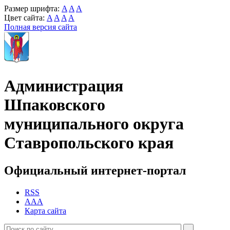
Размер шрифта:
A
A
A
Цвет сайта:
A
A
A
A
Полная версия сайта
Администрация
Шпаковского
муниципального округа
Ставропольского края
Официальный интернет-портал
RSS
AAA
Карта сайта