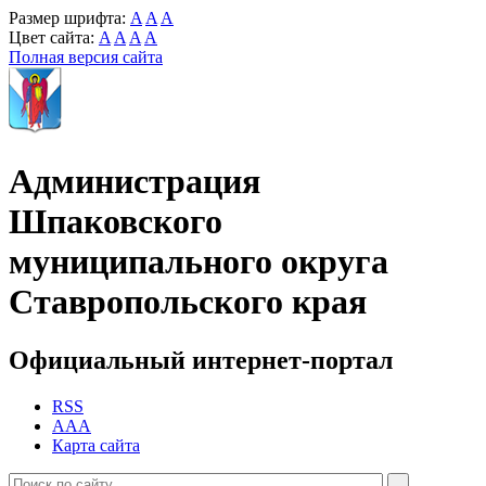
Размер шрифта:
A
A
A
Цвет сайта:
A
A
A
A
Полная версия сайта
Администрация
Шпаковского
муниципального округа
Ставропольского края
Официальный интернет-портал
RSS
AAA
Карта сайта