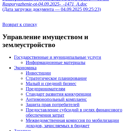
Rasporyazhenie-ot-04.09.2025-_-1471_A.doc
(Дата загрузки документа — 04.09.2025 09:25:23)
Возврат к списку
Управление имуществом и
землеустройство
Государственные и муниципальные услуги
Информационные материалы
Экономика
Инвестиции
Стратегическое планирование
Малый и средний бизнес
Предпринимателям
Стандарт развития конкуренции
Антимонопольный комплаенс
Защита прав потребителей
Предоставление субсидий в целях финансового
обеспечения затрат
Межведомственная комиссия по мобилизации
доходов, зачисляемых в бюджет
Закупки