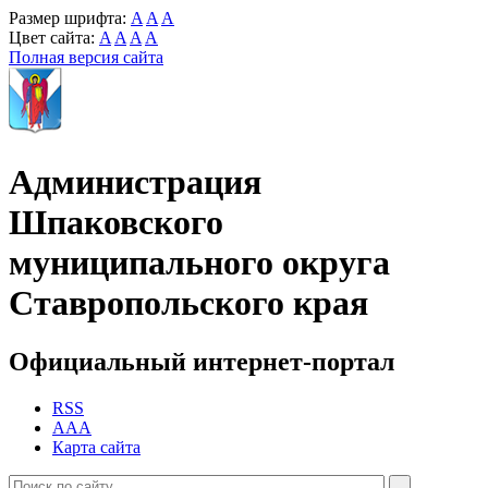
Размер шрифта:
A
A
A
Цвет сайта:
A
A
A
A
Полная версия сайта
Администрация
Шпаковского
муниципального округа
Ставропольского края
Официальный интернет-портал
RSS
AAA
Карта сайта