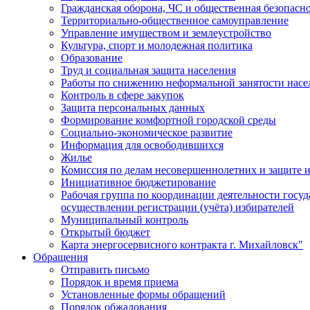
Гражданская оборона, ЧС и общественная безопасн
Территориально-общественное самоуправление
Управление имуществом и землеустройство
Культура, спорт и молодежная политика
Образование
Труд и социальная защита населения
Работы по снижению неформальной занятости насе
Контроль в сфере закупок
Защита персональных данных
Формирование комфортной городской среды
Социально-экономическое развитие
Информация для освободившихся
Жилье
Комиссия по делам несовершеннолетних и защите и
Инициативное бюджетирование
Рабочая группа по координации деятельности госу
осуществлении регистрации (учёта) избирателей
Муниципальный контроль
Открытый бюджет
Карта энергосервисного контракта г. Михайловск"
Обращения
Отправить письмо
Порядок и время приема
Установленные формы обращений
Порядок обжалования