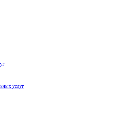
уг
ьных услуг