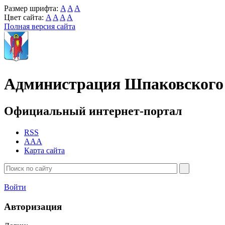
Размер шрифта:
A
A
A
Цвет сайта:
A
A
A
A
Полная версия сайта
Администрация Шпаковского 
Официальный интернет-портал
RSS
AAA
Карта сайта
Войти
Авторизация