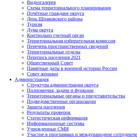
Видеогалерея
Схема территориального планирования
Почётные граждане округа
День Шпаковского района
Туризм
Дума округа
Контрольно счетный орган
Территориальная избирательная комиссия
Перечень пространственных сведений
Территориальные отделы
Перепись населения 2021
Общественный Совет
Памятные даты в военной истории России
Совет женщин
Администрация
Структура администрации округа
Полномочия, задачи и функции
Территориальные органы и представительства
Подведомственные организации
Защита населения
Результаты проверок
Статистическая информация
Информационные системы
Учрежденные СМИ
Участие в программах и международное сотруднич