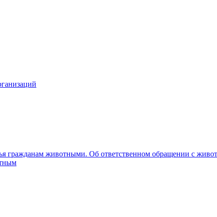
рганизаций
вья гражданам животными. Об ответственном обращении с жив
отным