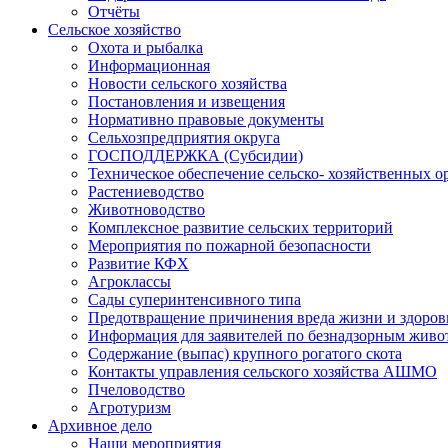
Отчёты
Сельское хозяйство
Охота и рыбалка
Информационная
Новости сельского хозяйства
Постановления и извещения
Нормативно правовые документы
Сельхозпредприятия округа
ГОСПОДДЕРЖКА (Субсидии)
Техническое обеспечение сельско- хозяйственных о
Растениеводство
Животноводство
Комплексное развитие сельских территорий
Мероприятия по пожарной безопасности
Развитие КФХ
Агроклассы
Сады суперинтенсивного типа
Предотвращение причинения вреда жизни и здоро
Информация для заявителей по безнадзорным жив
Содержание (выпас) крупного рогатого скота
Контакты управления сельского хозяйства АШМО
Пчеловодство
Агротуризм
Архивное дело
Наши мероприятия