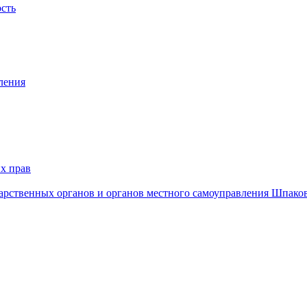
ость
ления
х прав
дарственных органов и органов местного самоуправления Шпако