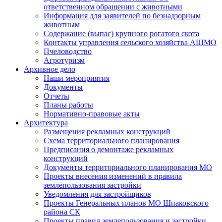
ответственном обращении с животными
Информация для заявителей по безнадзорным
животным
Содержание (выпас) крупного рогатого скота
Контакты управления сельского хозяйства АШМО
Пчеловодство
Агротуризм
Архивное дело
Наши мероприятия
Документы
Отчеты
Планы работы
Нормативно-правовые акты
Архитектура
Размещения рекламных конструкций
Схема территориального планирования
Предписания о демонтаже рекламных
конструкций
Документы территориального планирования МО
Проекты внесения изменений в правила
землепользования застройки
Уведомления для застройщиков
Проекты Генеральных планов МО Шпаковского
района СК
Проекты правил землепользования и застройки