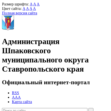
Размер шрифта:
A
A
A
Цвет сайта:
A
A
A
A
Полная версия сайта
Администрация
Шпаковского
муниципального округа
Ставропольского края
Официальный интернет-портал
RSS
AAA
Карта сайта