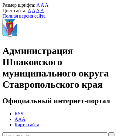
Размер шрифта:
A
A
A
Цвет сайта:
A
A
A
A
Полная версия сайта
Администрация
Шпаковского
муниципального округа
Ставропольского края
Официальный интернет-портал
RSS
AAA
Карта сайта