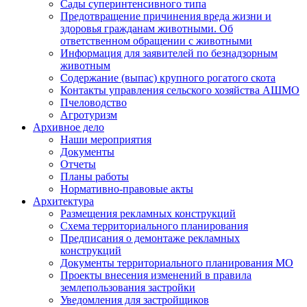
Сады суперинтенсивного типа
Предотвращение причинения вреда жизни и
здоровья гражданам животными. Об
ответственном обращении с животными
Информация для заявителей по безнадзорным
животным
Содержание (выпас) крупного рогатого скота
Контакты управления сельского хозяйства АШМО
Пчеловодство
Агротуризм
Архивное дело
Наши мероприятия
Документы
Отчеты
Планы работы
Нормативно-правовые акты
Архитектура
Размещения рекламных конструкций
Схема территориального планирования
Предписания о демонтаже рекламных
конструкций
Документы территориального планирования МО
Проекты внесения изменений в правила
землепользования застройки
Уведомления для застройщиков