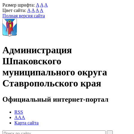
Размер шрифта:
A
A
A
Цвет сайта:
A
A
A
A
Полная версия сайта
Администрация
Шпаковского
муниципального округа
Ставропольского края
Официальный интернет-портал
RSS
AAA
Карта сайта