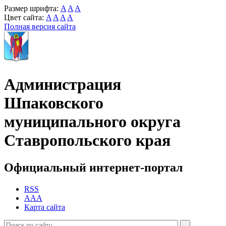
Размер шрифта:
A
A
A
Цвет сайта:
A
A
A
A
Полная версия сайта
Администрация
Шпаковского
муниципального округа
Ставропольского края
Официальный интернет-портал
RSS
AAA
Карта сайта