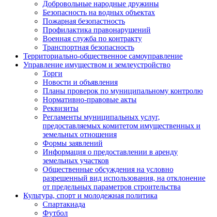
Добровольные народные дружины
Безопасность на водных объектах
Пожарная безопастность
Профилактика правонарушений
Военная служба по контракту
Транспортная безопасность
Территориально-общественное самоуправление
Управление имуществом и землеустройство
Торги
Новости и объявления
Планы проверок по муниципальному контролю
Нормативно-правовые акты
Реквизиты
Регламенты муниципальных услуг,
предоставляемых комитетом имущественных и
земельных отношения
Формы заявлений
Информация о предоставлении в аренду
земельных участков
Общественные обсуждения на условно
разрешенный вид использования, на отклонение
от предельных параметров строительства
Культура, спорт и молодежная политика
Спартакиада
Футбол