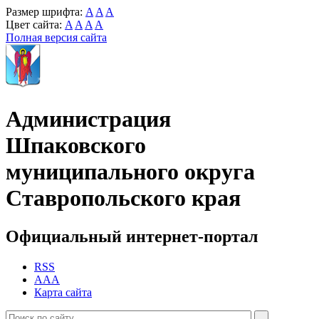
Размер шрифта:
A
A
A
Цвет сайта:
A
A
A
A
Полная версия сайта
Администрация
Шпаковского
муниципального округа
Ставропольского края
Официальный интернет-портал
RSS
AAA
Карта сайта