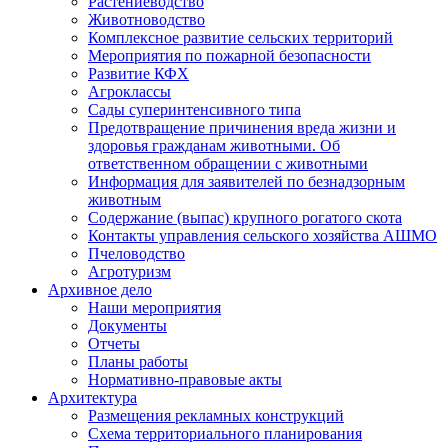
Растениеводство
Животноводство
Комплексное развитие сельских территорий
Мероприятия по пожарной безопасности
Развитие КФХ
Агроклассы
Сады суперинтенсивного типа
Предотвращение причинения вреда жизни и
здоровья гражданам животными. Об
ответственном обращении с животными
Информация для заявителей по безнадзорным
животным
Содержание (выпас) крупного рогатого скота
Контакты управления сельского хозяйства АШМО
Пчеловодство
Агротуризм
Архивное дело
Наши мероприятия
Документы
Отчеты
Планы работы
Нормативно-правовые акты
Архитектура
Размещения рекламных конструкций
Схема территориального планирования