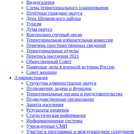
Видеогалерея
Схема территориального планирования
Почётные граждане округа
День Шпаковского района
Туризм
Дума округа
Контрольно счетный орган
Территориальная избирательная комиссия
Перечень пространственных сведений
Территориальные отделы
Перепись населения 2021
Общественный Совет
Памятные даты в военной истории России
Совет женщин
Администрация
Структура администрации округа
Полномочия, задачи и функции
Территориальные органы и представительства
Подведомственные организации
Защита населения
Результаты проверок
Статистическая информация
Информационные системы
Учрежденные СМИ
Участие в программах и международное сотруднич