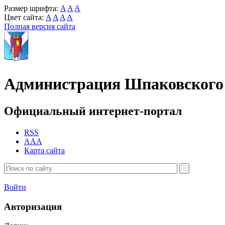
Размер шрифта:
A
A
A
Цвет сайта:
A
A
A
A
Полная версия сайта
Администрация Шпаковского 
Официальный интернет-портал
RSS
AAA
Карта сайта
Войти
Авторизация