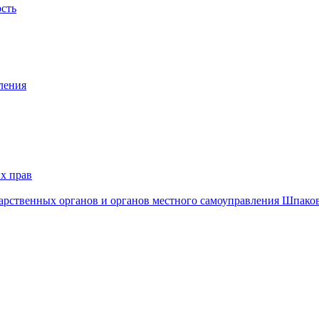
ость
ления
х прав
дарственных органов и органов местного самоуправления Шпако