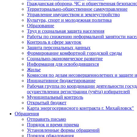
Гражданская оборона, ЧС и общественная безопасн
Территориально-общественное самоуправление
Управление имуществом и землеустройство
Культура, спорт и молодежная политика
Образование
Труд и социальная защита населения
Работы по снижению неформальной занятости насе
Контроль в сфере закупок
Защита персональных данных
Формирование комфортной городской среды
Социально-экономическое развитие
Информация для освободившихся
Жилье
Комиссия по делам несовершеннолетних и защите и
Инициативное бюджетирование
Рабочая группа по координации деятельности госу
осуществлении регистрации (учёта) избирателей
Муниципальный контроль
Открытый бюджет
Карта энергосервисного контракта г. Михайловск"
Обращения
Отправить письмо
Порядок и время приема
Установленные формы обращений
Порядок обжалования