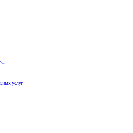
уг
ьных услуг