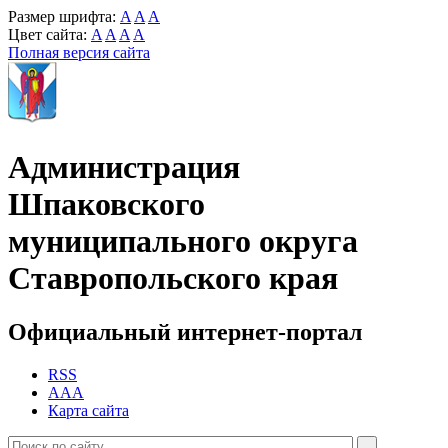
Размер шрифта:
A
A
A
Цвет сайта:
A
A
A
A
Полная версия сайта
Администрация
Шпаковского
муниципального округа
Ставропольского края
Официальный интернет-портал
RSS
AAA
Карта сайта