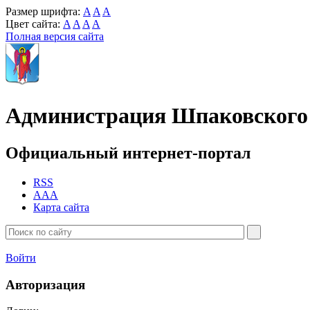
Размер шрифта:
A
A
A
Цвет сайта:
A
A
A
A
Полная версия сайта
Администрация Шпаковского 
Официальный интернет-портал
RSS
AAA
Карта сайта
Войти
Авторизация