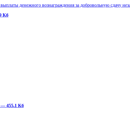
выплаты денежного вознаграждения за добровольную сдачу нез
9 Кб
F
— 455.1 Кб