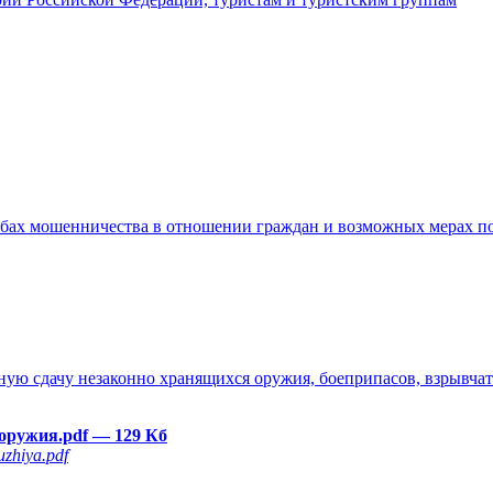
бах мошенничества в отношении граждан и возможных мерах п
ю сдачу незаконно хранящихся оружия, боеприпасов, взрывчаты
 оружия.pdf
— 129 Кб
zhiya.pdf