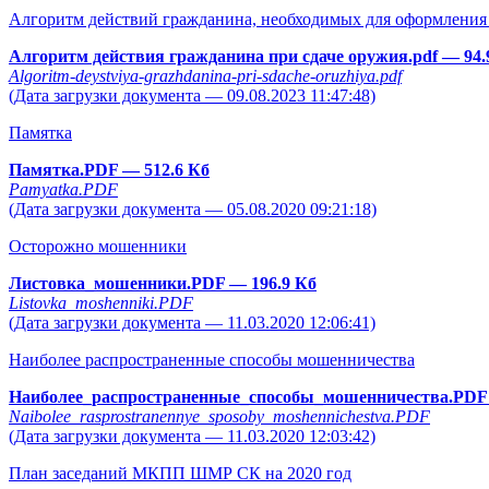
Алгоритм действий гражданина, необходимых для оформления 
Алгоритм действия гражданина при сдаче оружия.pdf
— 94.
Algoritm-deystviya-grazhdanina-pri-sdache-oruzhiya.pdf
(Дата загрузки документа — 09.08.2023 11:47:48)
Памятка
Памятка.PDF
— 512.6 Кб
Pamyatka.PDF
(Дата загрузки документа — 05.08.2020 09:21:18)
Осторожно мошенники
Листовка_мошенники.PDF
— 196.9 Кб
Listovka_moshenniki.PDF
(Дата загрузки документа — 11.03.2020 12:06:41)
Наиболее распространенные способы мошенничества
Наиболее_распространенные_способы_мошенничества.PD
Naibolee_rasprostranennye_sposoby_moshennichestva.PDF
(Дата загрузки документа — 11.03.2020 12:03:42)
План заседаний МКПП ШМР СК на 2020 год