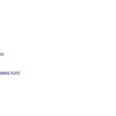
уг
ьных услуг