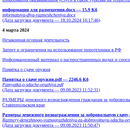
информация для размещения.docx
— 15.9 Кб
informatsiya-dlya-razmeshcheniya.docx
(Дата загрузки документа — 18.10.2024 16:17:46)
4 марта 2024
Незаконная игорная деятельность
Запрет и ограничения на использование пиротехники в РФ
Информационный материал о распространенных видах и спосо
Памятка о сдаче оружия
Памятка о сдаче оружия.pdf
— 2246.6 Кб
Pamyatka-o-sdache-oruzhiya.pdf
(Дата загрузки документа — 09.08.2023 11:52:31)
РАЗМЕРЫ денежного вознаграждения гражданам за добровольну
Ставропольском крае
Размеры денежного вознаграждения за добровольную сдачу
Razmery-denezhnogo-voznagrazhdeniya-za-dobrovolnuyu-sdachu-oru
(Дата загрузки документа — 09.08.2023 11:50:47)