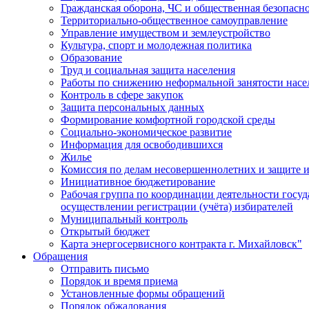
Гражданская оборона, ЧС и общественная безопасн
Территориально-общественное самоуправление
Управление имуществом и землеустройство
Культура, спорт и молодежная политика
Образование
Труд и социальная защита населения
Работы по снижению неформальной занятости насе
Контроль в сфере закупок
Защита персональных данных
Формирование комфортной городской среды
Социально-экономическое развитие
Информация для освободившихся
Жилье
Комиссия по делам несовершеннолетних и защите и
Инициативное бюджетирование
Рабочая группа по координации деятельности госу
осуществлении регистрации (учёта) избирателей
Муниципальный контроль
Открытый бюджет
Карта энергосервисного контракта г. Михайловск"
Обращения
Отправить письмо
Порядок и время приема
Установленные формы обращений
Порядок обжалования