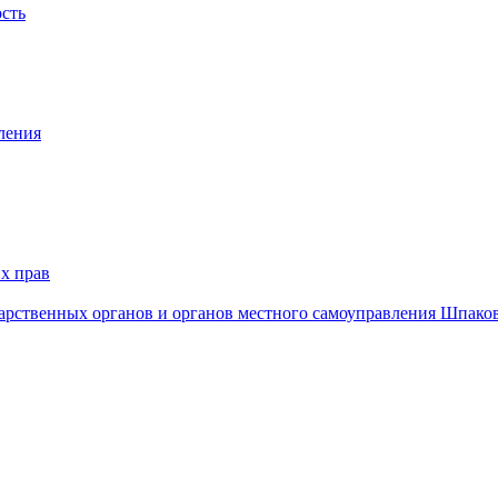
ость
ления
х прав
дарственных органов и органов местного самоуправления Шпако