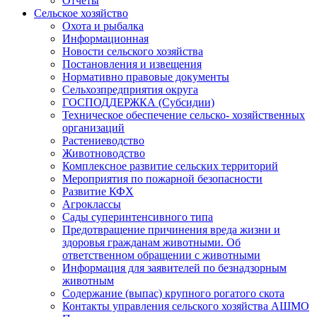
Отчёты
Сельское хозяйство
Охота и рыбалка
Информационная
Новости сельского хозяйства
Постановления и извещения
Нормативно правовые документы
Сельхозпредприятия округа
ГОСПОДДЕРЖКА (Субсидии)
Техническое обеспечение сельско- хозяйственных
организаций
Растениеводство
Животноводство
Комплексное развитие сельских территорий
Мероприятия по пожарной безопасности
Развитие КФХ
Агроклассы
Сады суперинтенсивного типа
Предотвращение причинения вреда жизни и
здоровья гражданам животными. Об
ответственном обращении с животными
Информация для заявителей по безнадзорным
животным
Содержание (выпас) крупного рогатого скота
Контакты управления сельского хозяйства АШМО