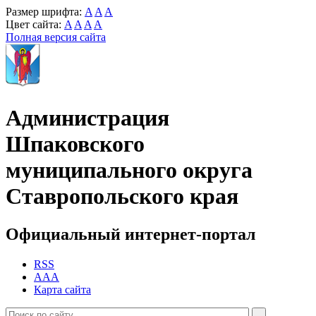
Размер шрифта:
A
A
A
Цвет сайта:
A
A
A
A
Полная версия сайта
Администрация
Шпаковского
муниципального округа
Ставропольского края
Официальный интернет-портал
RSS
AAA
Карта сайта