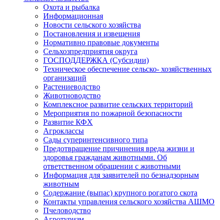
Охота и рыбалка
Информационная
Новости сельского хозяйства
Постановления и извещения
Нормативно правовые документы
Сельхозпредприятия округа
ГОСПОДДЕРЖКА (Субсидии)
Техническое обеспечение сельско- хозяйственных
организаций
Растениеводство
Животноводство
Комплексное развитие сельских территорий
Мероприятия по пожарной безопасности
Развитие КФХ
Агроклассы
Сады суперинтенсивного типа
Предотвращение причинения вреда жизни и
здоровья гражданам животными. Об
ответственном обращении с животными
Информация для заявителей по безнадзорным
животным
Содержание (выпас) крупного рогатого скота
Контакты управления сельского хозяйства АШМО
Пчеловодство
Агротуризм