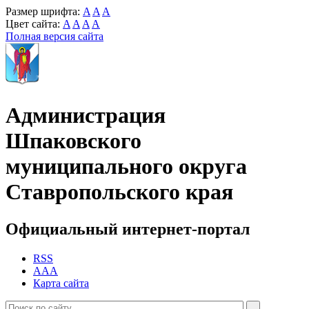
Размер шрифта:
A
A
A
Цвет сайта:
A
A
A
A
Полная версия сайта
Администрация
Шпаковского
муниципального округа
Ставропольского края
Официальный интернет-портал
RSS
AAA
Карта сайта