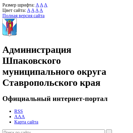
Размер шрифта:
A
A
A
Цвет сайта:
A
A
A
A
Полная версия сайта
Администрация
Шпаковского
муниципального округа
Ставропольского края
Официальный интернет-портал
RSS
AAA
Карта сайта