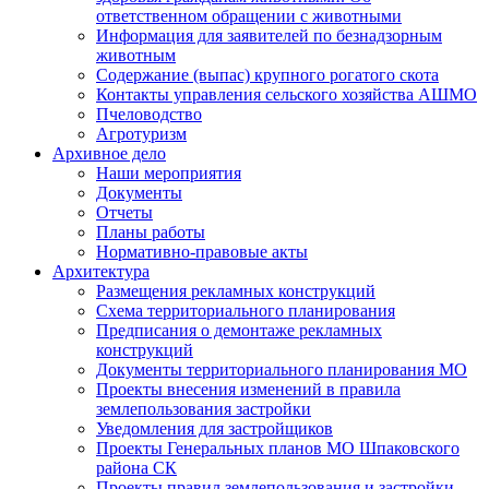
ответственном обращении с животными
Информация для заявителей по безнадзорным
животным
Содержание (выпас) крупного рогатого скота
Контакты управления сельского хозяйства АШМО
Пчеловодство
Агротуризм
Архивное дело
Наши мероприятия
Документы
Отчеты
Планы работы
Нормативно-правовые акты
Архитектура
Размещения рекламных конструкций
Схема территориального планирования
Предписания о демонтаже рекламных
конструкций
Документы территориального планирования МО
Проекты внесения изменений в правила
землепользования застройки
Уведомления для застройщиков
Проекты Генеральных планов МО Шпаковского
района СК
Проекты правил землепользования и застройки