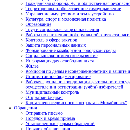
Гражданская оборона, ЧС и общественная безопасн
Территориально-общественное самоуправление
Управление имуществом и землеустройство
Культура, спорт и молодежная политика
Образование
Труд и социальная защита населения
Работы по снижению неформальной занятости насе
Контроль в сфере закупок
Защита персональных данных
Формирование комфортной городской среды
Социально-экономическое развитие
Информация для освободившихся
Жилье
Комиссия по делам несовершеннолетних и защите и
Инициативное бюджетирование
Рабочая группа по координации деятельности госу
осуществлении регистрации (учёта) избирателей
Муниципальный контроль
Открытый бюджет
Карта энергосервисного контракта г. Михайловск"
Обращения
Отправить письмо
Порядок и время приема
Установленные формы обращений
Порядок обжалования