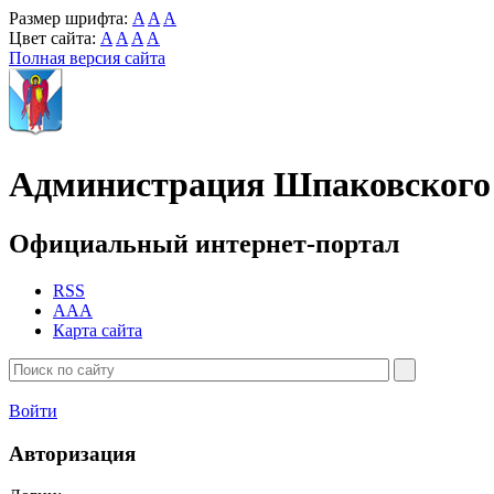
Размер шрифта:
A
A
A
Цвет сайта:
A
A
A
A
Полная версия сайта
Администрация Шпаковского 
Официальный интернет-портал
RSS
AAA
Карта сайта
Войти
Авторизация