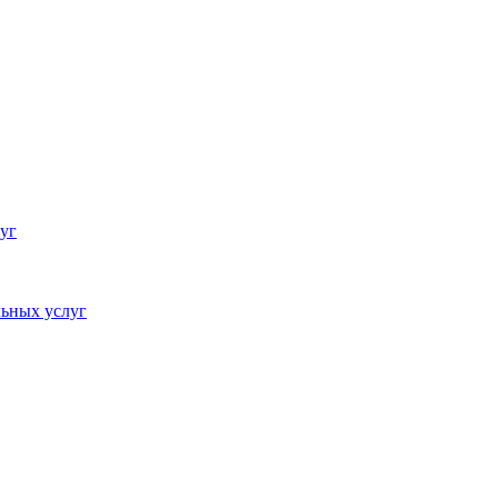
уг
ьных услуг