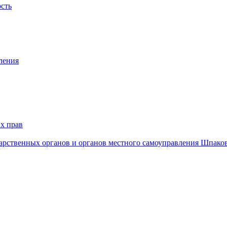
ость
ления
х прав
дарственных органов и органов местного самоуправления Шпако