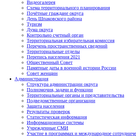
Видеогалерея
Схема территориального планирования
Почётные граждане округа
День Шпаковского района
Туризм
Дума округа
Контрольно счетный орган
Территориальная избирательная комиссия
Перечень пространственных сведений
Территориальные отделы
Перепись населения 2021
Общественный Совет
Памятные даты в военной истории России
Совет женщин
Администрация
Структура администрации округа
Полномочия, задачи и функции
Территориальные органы и представительства
Подведомственные организации
Защита населения
Результаты проверок
Статистическая информация
Информационные системы
Учрежденные СМИ
Участие в программах и международное сотруднич