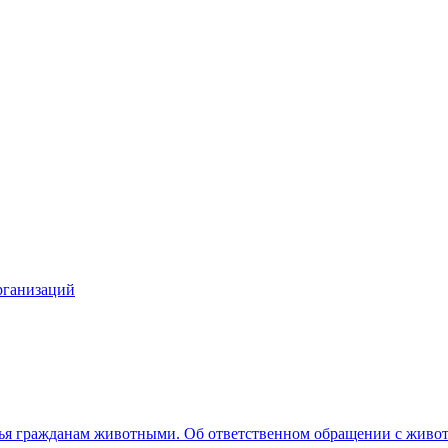
рганизаций
вья гражданам животными. Об ответственном обращении с жив