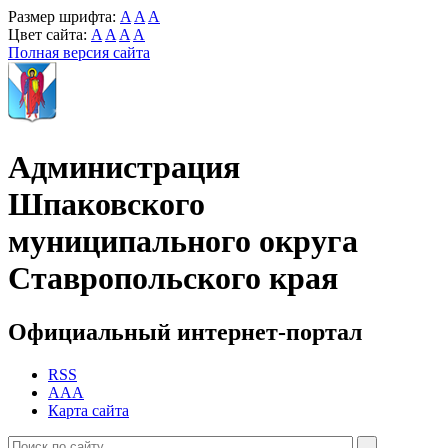
Размер шрифта:
A
A
A
Цвет сайта:
A
A
A
A
Полная версия сайта
Администрация
Шпаковского
муниципального округа
Ставропольского края
Официальный интернет-портал
RSS
AAA
Карта сайта