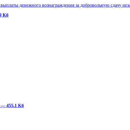
выплаты денежного вознаграждения за добровольную сдачу нез
9 Кб
F
— 455.1 Кб