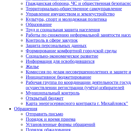
Гражданская оборона, ЧС и общественная безопасн
Территориально-общественное самоуправление
Управление имуществом и землеустройство
Культура, спорт и молодежная политика
Образование
Труд и социальная защита населения
Работы по снижению неформальной занятости насе
Контроль в сфере закупок
Защита персональных данных
Формирование комфортной городской среды
Социально-экономическое развитие
Информация для освободившихся
Жилье
Комиссия по делам несовершеннолетних и защите и
Инициативное бюджетирование
Рабочая группа по координации деятельности госу
осуществлении регистрации (учёта) избирателей
Муниципальный контроль
Открытый бюджет
Карта энергосервисного контракта г. Михайловск"
Обращения
Отправить письмо
Порядок и время приема
Установленные формы обращений
Порядок обжалования