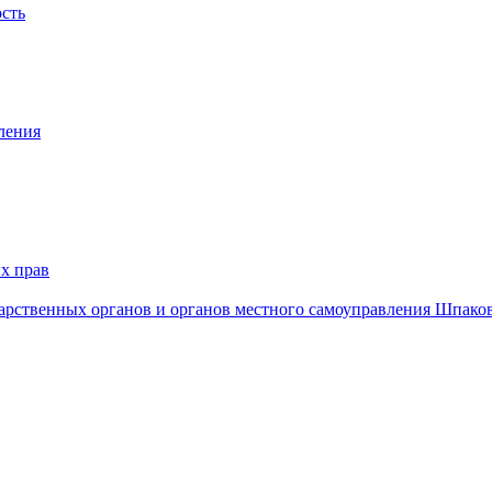
ость
ления
х прав
дарственных органов и органов местного самоуправления Шпако