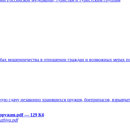
бах мошенничества в отношении граждан и возможных мерах п
ю сдачу незаконно хранящихся оружия, боеприпасов, взрывчаты
 оружия.pdf
— 129 Кб
zhiya.pdf