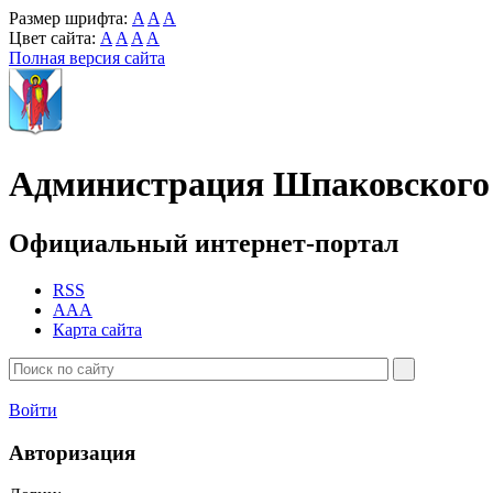
Размер шрифта:
A
A
A
Цвет сайта:
A
A
A
A
Полная версия сайта
Администрация Шпаковского 
Официальный интернет-портал
RSS
AAA
Карта сайта
Войти
Авторизация