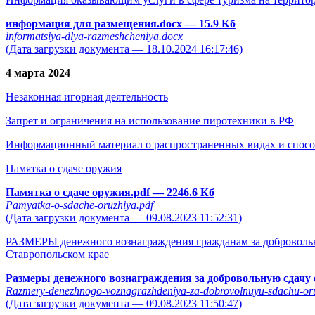
информация для размещения.docx
— 15.9 Кб
informatsiya-dlya-razmeshcheniya.docx
(Дата загрузки документа — 18.10.2024 16:17:46)
4 марта 2024
Незаконная игорная деятельность
Запрет и ограничения на использование пиротехники в РФ
Информационный материал о распространенных видах и спосо
Памятка о сдаче оружия
Памятка о сдаче оружия.pdf
— 2246.6 Кб
Pamyatka-o-sdache-oruzhiya.pdf
(Дата загрузки документа — 09.08.2023 11:52:31)
РАЗМЕРЫ денежного вознаграждения гражданам за добровольну
Ставропольском крае
Размеры денежного вознаграждения за добровольную сдачу
Razmery-denezhnogo-voznagrazhdeniya-za-dobrovolnuyu-sdachu-oru
(Дата загрузки документа — 09.08.2023 11:50:47)