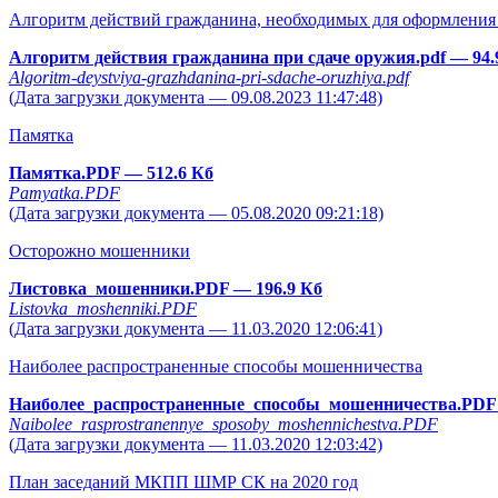
Алгоритм действий гражданина, необходимых для оформления 
Алгоритм действия гражданина при сдаче оружия.pdf
— 94.
Algoritm-deystviya-grazhdanina-pri-sdache-oruzhiya.pdf
(Дата загрузки документа — 09.08.2023 11:47:48)
Памятка
Памятка.PDF
— 512.6 Кб
Pamyatka.PDF
(Дата загрузки документа — 05.08.2020 09:21:18)
Осторожно мошенники
Листовка_мошенники.PDF
— 196.9 Кб
Listovka_moshenniki.PDF
(Дата загрузки документа — 11.03.2020 12:06:41)
Наиболее распространенные способы мошенничества
Наиболее_распространенные_способы_мошенничества.PD
Naibolee_rasprostranennye_sposoby_moshennichestva.PDF
(Дата загрузки документа — 11.03.2020 12:03:42)
План заседаний МКПП ШМР СК на 2020 год