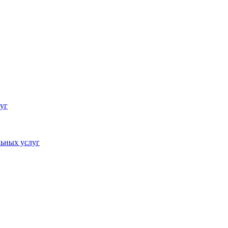
уг
ьных услуг