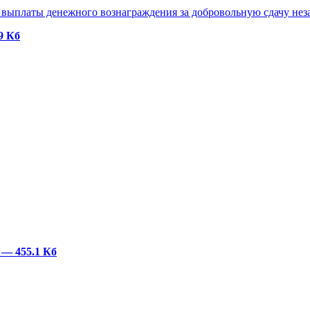
выплаты денежного вознаграждения за добровольную сдачу нез
9 Кб
F
— 455.1 Кб