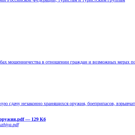
бах мошенничества в отношении граждан и возможных мерах п
ю сдачу незаконно хранящихся оружия, боеприпасов, взрывчаты
 оружия.pdf
— 129 Кб
zhiya.pdf