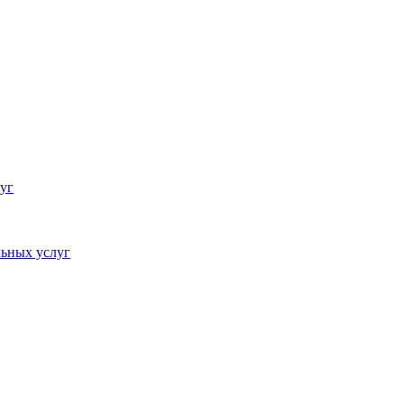
уг
ьных услуг