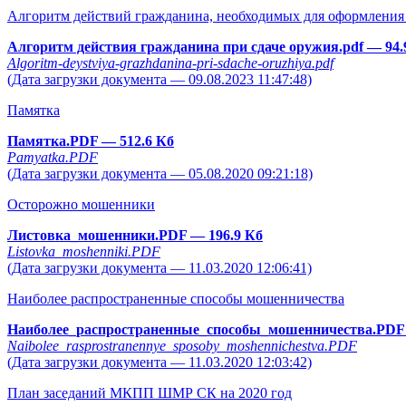
Алгоритм действий гражданина, необходимых для оформления 
Алгоритм действия гражданина при сдаче оружия.pdf
— 94.
Algoritm-deystviya-grazhdanina-pri-sdache-oruzhiya.pdf
(Дата загрузки документа — 09.08.2023 11:47:48)
Памятка
Памятка.PDF
— 512.6 Кб
Pamyatka.PDF
(Дата загрузки документа — 05.08.2020 09:21:18)
Осторожно мошенники
Листовка_мошенники.PDF
— 196.9 Кб
Listovka_moshenniki.PDF
(Дата загрузки документа — 11.03.2020 12:06:41)
Наиболее распространенные способы мошенничества
Наиболее_распространенные_способы_мошенничества.PD
Naibolee_rasprostranennye_sposoby_moshennichestva.PDF
(Дата загрузки документа — 11.03.2020 12:03:42)
План заседаний МКПП ШМР СК на 2020 год