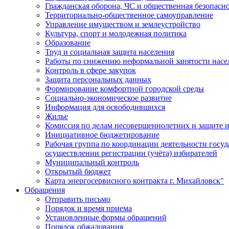
Гражданская оборона, ЧС и общественная безопасн
Территориально-общественное самоуправление
Управление имуществом и землеустройство
Культура, спорт и молодежная политика
Образование
Труд и социальная защита населения
Работы по снижению неформальной занятости насе
Контроль в сфере закупок
Защита персональных данных
Формирование комфортной городской среды
Социально-экономическое развитие
Информация для освободившихся
Жилье
Комиссия по делам несовершеннолетних и защите и
Инициативное бюджетирование
Рабочая группа по координации деятельности госу
осуществлении регистрации (учёта) избирателей
Муниципальный контроль
Открытый бюджет
Карта энергосервисного контракта г. Михайловск"
Обращения
Отправить письмо
Порядок и время приема
Установленные формы обращений
Порядок обжалования