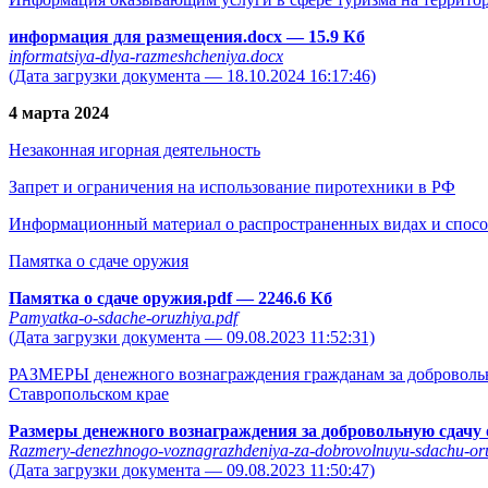
информация для размещения.docx
— 15.9 Кб
informatsiya-dlya-razmeshcheniya.docx
(Дата загрузки документа — 18.10.2024 16:17:46)
4 марта 2024
Незаконная игорная деятельность
Запрет и ограничения на использование пиротехники в РФ
Информационный материал о распространенных видах и спосо
Памятка о сдаче оружия
Памятка о сдаче оружия.pdf
— 2246.6 Кб
Pamyatka-o-sdache-oruzhiya.pdf
(Дата загрузки документа — 09.08.2023 11:52:31)
РАЗМЕРЫ денежного вознаграждения гражданам за добровольну
Ставропольском крае
Размеры денежного вознаграждения за добровольную сдачу
Razmery-denezhnogo-voznagrazhdeniya-za-dobrovolnuyu-sdachu-oru
(Дата загрузки документа — 09.08.2023 11:50:47)