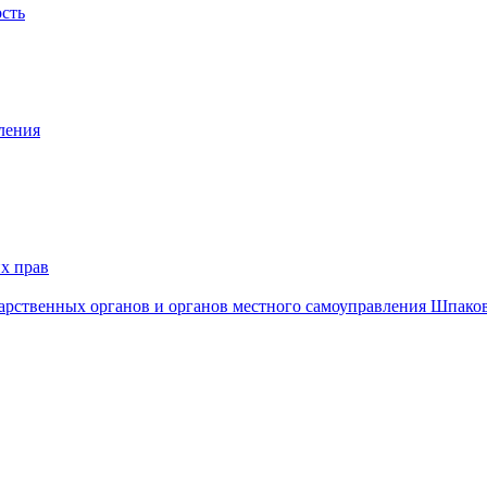
ость
ления
х прав
дарственных органов и органов местного самоуправления Шпако