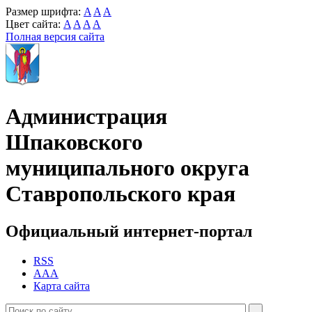
Размер шрифта:
A
A
A
Цвет сайта:
A
A
A
A
Полная версия сайта
Администрация
Шпаковского
муниципального округа
Ставропольского края
Официальный интернет-портал
RSS
AAA
Карта сайта