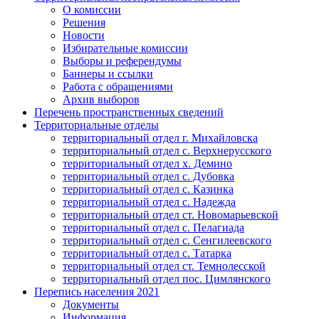
О комиссии
Решения
Новости
Избирательные комиссии
Выборы и референдумы
Баннеры и ссылки
Работа с обращениями
Архив выборов
Перечень пространственных сведений
Территориальные отделы
территориальный отдел г. Михайловска
территориальный отдел с. Верхнерусского
территориальный отдел х. Демино
территориальный отдел с. Дубовка
территориальный отдел с. Казинка
территориальный отдел с. Надежда
территориальный отдел ст. Новомарьевской
территориальный отдел с. Пелагиада
территориальный отдел с. Сенгилеевского
территориальный отдел с. Татарка
территориальный отдел ст. Темнолесской
территориальный отдел пос. Цимлянского
Перепись населения 2021
Документы
Информация