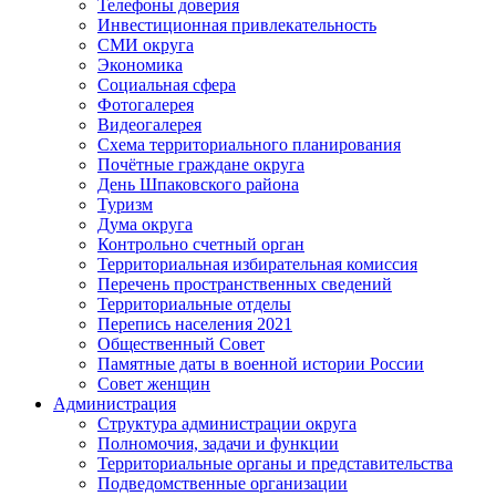
Телефоны доверия
Инвестиционная привлекательность
СМИ округа
Экономика
Социальная сфера
Фотогалерея
Видеогалерея
Схема территориального планирования
Почётные граждане округа
День Шпаковского района
Туризм
Дума округа
Контрольно счетный орган
Территориальная избирательная комиссия
Перечень пространственных сведений
Территориальные отделы
Перепись населения 2021
Общественный Совет
Памятные даты в военной истории России
Совет женщин
Администрация
Структура администрации округа
Полномочия, задачи и функции
Территориальные органы и представительства
Подведомственные организации