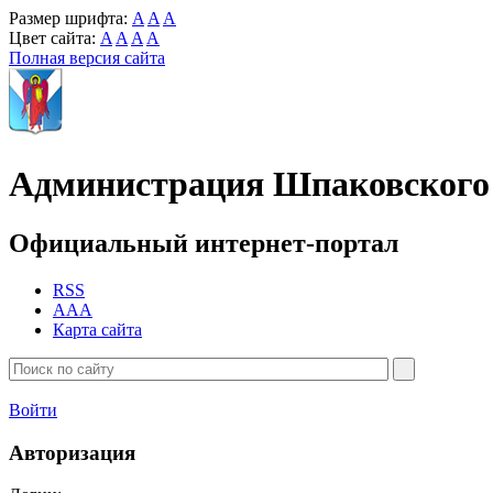
Размер шрифта:
A
A
A
Цвет сайта:
A
A
A
A
Полная версия сайта
Администрация Шпаковского 
Официальный интернет-портал
RSS
AAA
Карта сайта
Войти
Авторизация