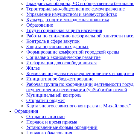
Гражданская оборона, ЧС и общественная безопасн
Территориально-общественное самоуправление
Управление имуществом и землеустройство
Культура, спорт и молодежная политика
Образование
Труд и социальная защита населения
Работы по снижению неформальной занятости насе
Контроль в сфере закупок
Защита персональных данных
Формирование комфортной городской среды
Социально-экономическое развитие
Информация для освободившихся
Жилье
Комиссия по делам несовершеннолетних и защите и
Инициативное бюджетирование
Рабочая группа по координации деятельности госу
осуществлении регистрации (учёта) избирателей
Муниципальный контроль
Открытый бюджет
Карта энергосервисного контракта г. Михайловск"
Обращения
Отправить письмо
Порядок и время приема
Установленные формы обращений
Порядок обжалования