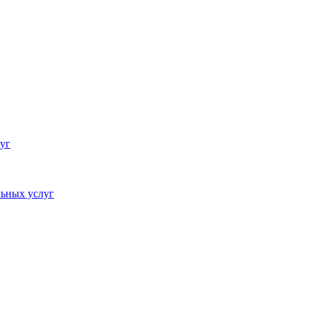
уг
ьных услуг