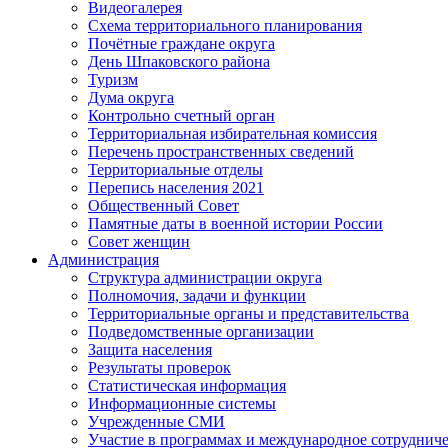
Видеогалерея
Схема территориального планирования
Почётные граждане округа
День Шпаковского района
Туризм
Дума округа
Контрольно счетный орган
Территориальная избирательная комиссия
Перечень пространственных сведений
Территориальные отделы
Перепись населения 2021
Общественный Совет
Памятные даты в военной истории России
Совет женщин
Администрация
Структура администрации округа
Полномочия, задачи и функции
Территориальные органы и представительства
Подведомственные организации
Защита населения
Результаты проверок
Статистическая информация
Информационные системы
Учрежденные СМИ
Участие в программах и международное сотруднич