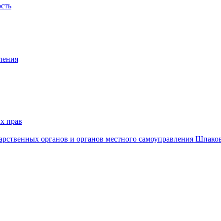
ость
ления
х прав
дарственных органов и органов местного самоуправления Шпако