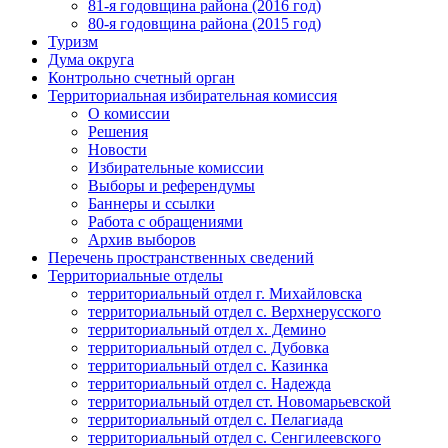
81-я годовщина района (2016 год)
80-я годовщина района (2015 год)
Туризм
Дума округа
Контрольно счетный орган
Территориальная избирательная комиссия
О комиссии
Решения
Новости
Избирательные комиссии
Выборы и референдумы
Баннеры и ссылки
Работа с обращениями
Архив выборов
Перечень пространственных сведений
Территориальные отделы
территориальный отдел г. Михайловска
территориальный отдел с. Верхнерусского
территориальный отдел х. Демино
территориальный отдел с. Дубовка
территориальный отдел с. Казинка
территориальный отдел с. Надежда
территориальный отдел ст. Новомарьевской
территориальный отдел с. Пелагиада
территориальный отдел с. Сенгилеевского