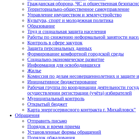
Гражданская оборона, ЧС и общественная безопасн
Территориально-общественное самоуправление
Управление имуществом и землеустройство
Культура, спорт и молодежная политика
Образование
Труд и социальная защита населения
Работы по снижению неформальной занятости насе
Контроль в сфере закупок
Защита персональных данных
Формирование комфортной городской среды
Социально-экономическое развитие
Информация для освободившихся
Жилье
Комиссия по делам несовершеннолетних и защите и
Инициативное бюджетирование
Рабочая группа по координации деятельности госу
осуществлении регистрации (учёта) избирателей
Муниципальный контроль
Открытый бюджет
Карта энергосервисного контракта г. Михайловск"
Обращения
Отправить письмо
Порядок и время приема
Установленные формы обращений
Порядок обжалования