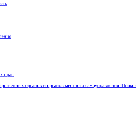
ость
ления
х прав
дарственных органов и органов местного самоуправления Шпако