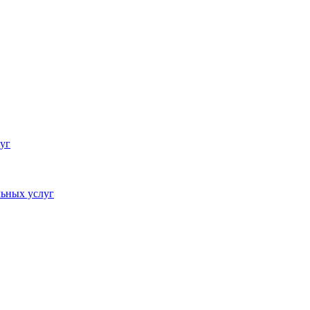
уг
ьных услуг