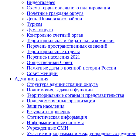
Видеогалерея
Схема территориального планирования
Почётные граждане округа
День Шпаковского района
Туризм
Дума округа
Контрольно счетный орган
Территориальная избирательная комиссия
Перечень пространственных сведений
Территориальные отделы
Перепись населения 2021
Общественный Совет
Памятные даты в военной истории России
Совет женщин
Администрация
Структура администрации округа
Полномочия, задачи и функции
Территориальные органы и представительства
Подведомственные организации
Защита населения
Результаты проверок
Статистическая информация
Информационные системы
Учрежденные СМИ
Участие в программах и международное сотруднич