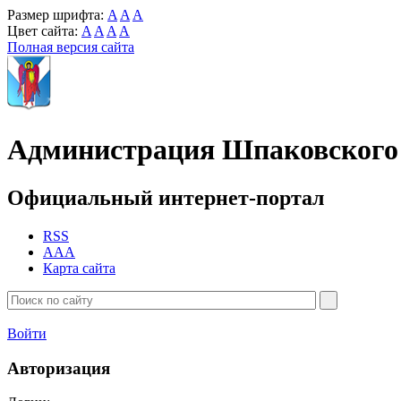
Размер шрифта:
A
A
A
Цвет сайта:
A
A
A
A
Полная версия сайта
Администрация Шпаковского 
Официальный интернет-портал
RSS
AAA
Карта сайта
Войти
Авторизация