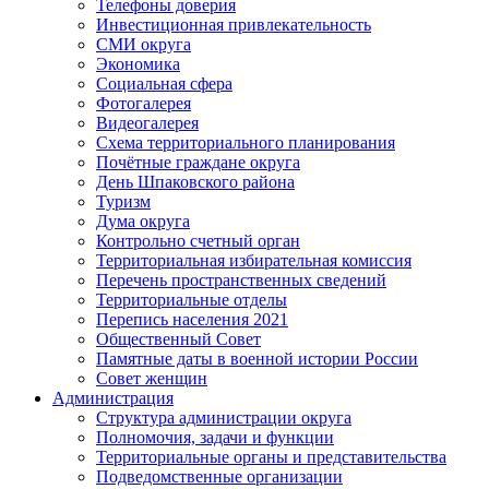
Телефоны доверия
Инвестиционная привлекательность
СМИ округа
Экономика
Социальная сфера
Фотогалерея
Видеогалерея
Схема территориального планирования
Почётные граждане округа
День Шпаковского района
Туризм
Дума округа
Контрольно счетный орган
Территориальная избирательная комиссия
Перечень пространственных сведений
Территориальные отделы
Перепись населения 2021
Общественный Совет
Памятные даты в военной истории России
Совет женщин
Администрация
Структура администрации округа
Полномочия, задачи и функции
Территориальные органы и представительства
Подведомственные организации