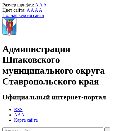
Размер шрифта:
A
A
A
Цвет сайта:
A
A
A
A
Полная версия сайта
Администрация
Шпаковского
муниципального округа
Ставропольского края
Официальный интернет-портал
RSS
AAA
Карта сайта