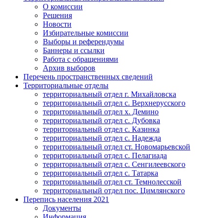
О комиссии
Решения
Новости
Избирательные комиссии
Выборы и референдумы
Баннеры и ссылки
Работа с обращениями
Архив выборов
Перечень пространственных сведений
Территориальные отделы
территориальный отдел г. Михайловска
территориальный отдел с. Верхнерусского
территориальный отдел х. Демино
территориальный отдел с. Дубовка
территориальный отдел с. Казинка
территориальный отдел с. Надежда
территориальный отдел ст. Новомарьевской
территориальный отдел с. Пелагиада
территориальный отдел с. Сенгилеевского
территориальный отдел с. Татарка
территориальный отдел ст. Темнолесской
территориальный отдел пос. Цимлянского
Перепись населения 2021
Документы
Информация