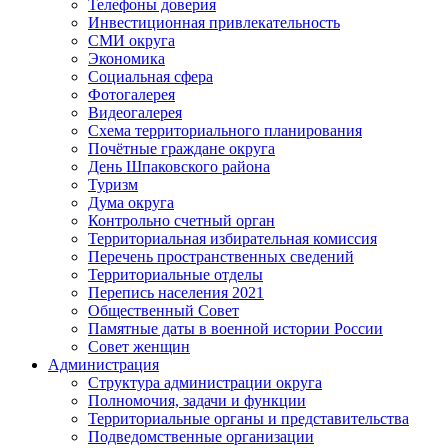
Телефоны доверия
Инвестиционная привлекательность
СМИ округа
Экономика
Социальная сфера
Фотогалерея
Видеогалерея
Схема территориального планирования
Почётные граждане округа
День Шпаковского района
Туризм
Дума округа
Контрольно счетный орган
Территориальная избирательная комиссия
Перечень пространственных сведений
Территориальные отделы
Перепись населения 2021
Общественный Совет
Памятные даты в военной истории России
Совет женщин
Администрация
Структура администрации округа
Полномочия, задачи и функции
Территориальные органы и представительства
Подведомственные организации