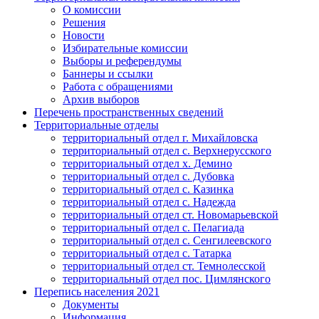
О комиссии
Решения
Новости
Избирательные комиссии
Выборы и референдумы
Баннеры и ссылки
Работа с обращениями
Архив выборов
Перечень пространственных сведений
Территориальные отделы
территориальный отдел г. Михайловска
территориальный отдел с. Верхнерусского
территориальный отдел х. Демино
территориальный отдел с. Дубовка
территориальный отдел с. Казинка
территориальный отдел с. Надежда
территориальный отдел ст. Новомарьевской
территориальный отдел с. Пелагиада
территориальный отдел с. Сенгилеевского
территориальный отдел с. Татарка
территориальный отдел ст. Темнолесской
территориальный отдел пос. Цимлянского
Перепись населения 2021
Документы
Информация