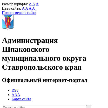
Размер шрифта:
A
A
A
Цвет сайта:
A
A
A
A
Полная версия сайта
Администрация
Шпаковского
муниципального округа
Ставропольского края
Официальный интернет-портал
RSS
AAA
Карта сайта