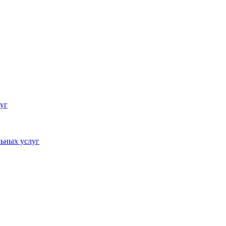
уг
ьных услуг