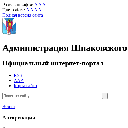
Размер шрифта:
A
A
A
Цвет сайта:
A
A
A
A
Полная версия сайта
Администрация Шпаковского 
Официальный интернет-портал
RSS
AAA
Карта сайта
Войти
Авторизация