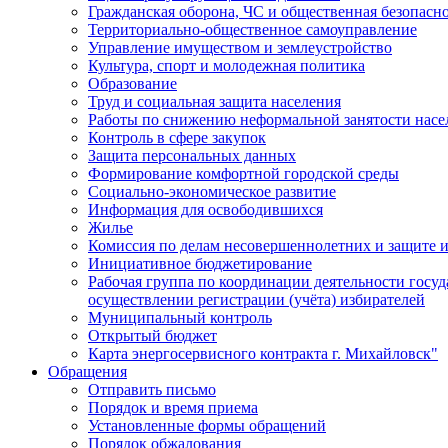
Гражданская оборона, ЧС и общественная безопасн
Территориально-общественное самоуправление
Управление имуществом и землеустройство
Культура, спорт и молодежная политика
Образование
Труд и социальная защита населения
Работы по снижению неформальной занятости насе
Контроль в сфере закупок
Защита персональных данных
Формирование комфортной городской среды
Социально-экономическое развитие
Информация для освободившихся
Жилье
Комиссия по делам несовершеннолетних и защите и
Инициативное бюджетирование
Рабочая группа по координации деятельности госу
осуществлении регистрации (учёта) избирателей
Муниципальный контроль
Открытый бюджет
Карта энергосервисного контракта г. Михайловск"
Обращения
Отправить письмо
Порядок и время приема
Установленные формы обращений
Порядок обжалования