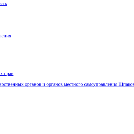
ость
ления
х прав
дарственных органов и органов местного самоуправления Шпако