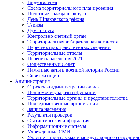
Видеогалерея
Схема территориального планирования
Почётные граждане округа
День Шпаковского района
Туризм
Дума округа
Контрольно счетный орган
Территориальная избирательная комиссия
Перечень пространственных сведений
Территориальные отделы
Перепись населения 2021
Общественный Совет
Памятные даты в военной истории России
Совет женщин
Администрация
Структура администрации округа
Полномочия, задачи и функции
Территориальные органы и представительства
Подведомственные организации
Защита населения
Результаты проверок
Статистическая информация
Информационные системы
Учрежденные СМИ
Участие в программах и международное сотруднич