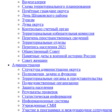
Видеогалерея
Схема территориального планирования
Почётные граждане округа
День Шпаковского района
Туризм
Дума округа
Контрольно счетный орган
Территориальная избирательная комиссия
Перечень пространственных сведений
Территориальные отделы
Перепись населения 2021
Общественный Совет
Памятные даты в военной истории России
Совет женщин
Администрация
Структура администрации округа
Полномочия, задачи и функции
Территориальные органы и представительства
Подведомственные организации
Защита населения
Результаты проверок
Статистическая информация
Информационные системы
Учрежденные СМИ
Участие в программах и международное сотруднич