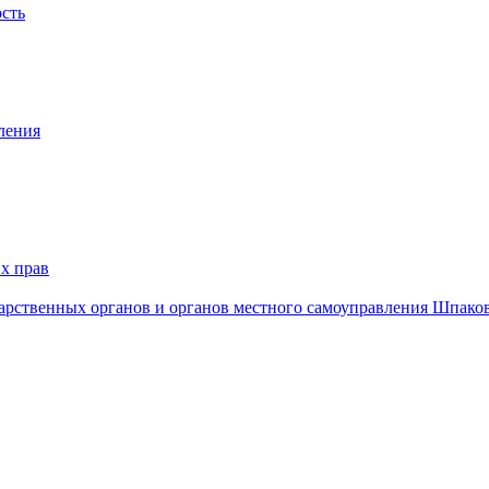
ость
ления
х прав
дарственных органов и органов местного самоуправления Шпако