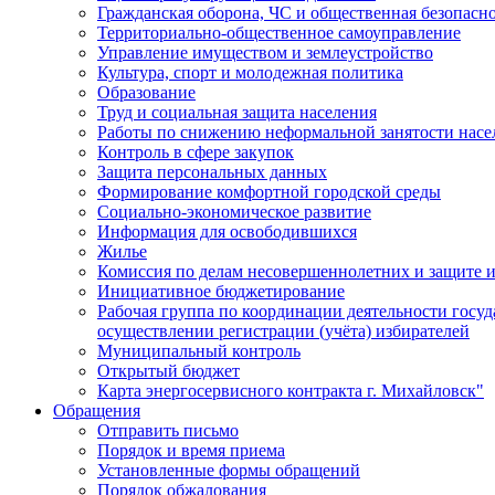
Гражданская оборона, ЧС и общественная безопасн
Территориально-общественное самоуправление
Управление имуществом и землеустройство
Культура, спорт и молодежная политика
Образование
Труд и социальная защита населения
Работы по снижению неформальной занятости насе
Контроль в сфере закупок
Защита персональных данных
Формирование комфортной городской среды
Социально-экономическое развитие
Информация для освободившихся
Жилье
Комиссия по делам несовершеннолетних и защите и
Инициативное бюджетирование
Рабочая группа по координации деятельности госу
осуществлении регистрации (учёта) избирателей
Муниципальный контроль
Открытый бюджет
Карта энергосервисного контракта г. Михайловск"
Обращения
Отправить письмо
Порядок и время приема
Установленные формы обращений
Порядок обжалования