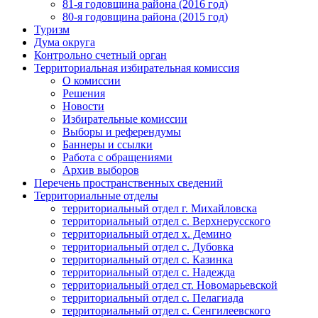
81-я годовщина района (2016 год)
80-я годовщина района (2015 год)
Туризм
Дума округа
Контрольно счетный орган
Территориальная избирательная комиссия
О комиссии
Решения
Новости
Избирательные комиссии
Выборы и референдумы
Баннеры и ссылки
Работа с обращениями
Архив выборов
Перечень пространственных сведений
Территориальные отделы
территориальный отдел г. Михайловска
территориальный отдел с. Верхнерусского
территориальный отдел х. Демино
территориальный отдел с. Дубовка
территориальный отдел с. Казинка
территориальный отдел с. Надежда
территориальный отдел ст. Новомарьевской
территориальный отдел с. Пелагиада
территориальный отдел с. Сенгилеевского