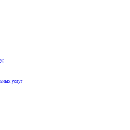
уг
ьных услуг