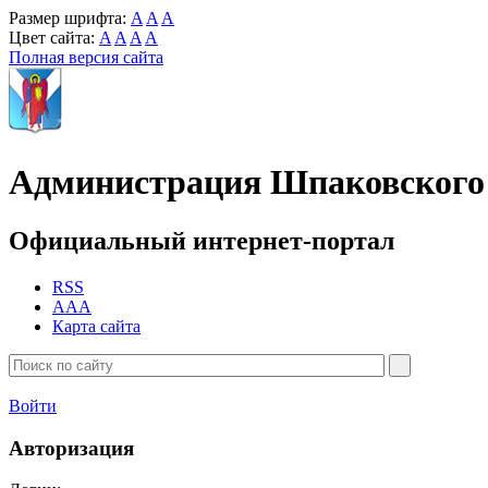
Размер шрифта:
A
A
A
Цвет сайта:
A
A
A
A
Полная версия сайта
Администрация Шпаковского 
Официальный интернет-портал
RSS
AAA
Карта сайта
Войти
Авторизация