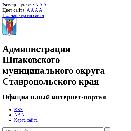
Размер шрифта:
A
A
A
Цвет сайта:
A
A
A
A
Полная версия сайта
Администрация
Шпаковского
муниципального округа
Ставропольского края
Официальный интернет-портал
RSS
AAA
Карта сайта