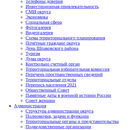
Телефоны доверия
Инвестиционная привлекательность
СМИ округа
Экономика
Социальная сфера
Фотогалерея
Видеогалерея
Схема территориального планирования
Почётные граждане округа
День Шпаковского района
Туризм
Дума округа
Контрольно счетный орган
Территориальная избирательная комиссия
Перечень пространственных сведений
Территориальные отделы
Перепись населения 2021
Общественный Совет
Памятные даты в военной истории России
Совет женщин
Администрация
Структура администрации округа
Полномочия, задачи и функции
Территориальные органы и представительства
Подведомственные организации