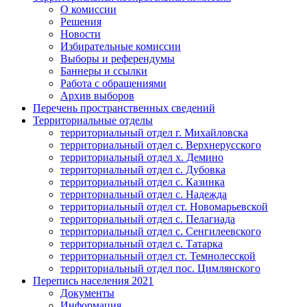
О комиссии
Решения
Новости
Избирательные комиссии
Выборы и референдумы
Баннеры и ссылки
Работа с обращениями
Архив выборов
Перечень пространственных сведений
Территориальные отделы
территориальный отдел г. Михайловска
территориальный отдел с. Верхнерусского
территориальный отдел х. Демино
территориальный отдел с. Дубовка
территориальный отдел с. Казинка
территориальный отдел с. Надежда
территориальный отдел ст. Новомарьевской
территориальный отдел с. Пелагиада
территориальный отдел с. Сенгилеевского
территориальный отдел с. Татарка
территориальный отдел ст. Темнолесской
территориальный отдел пос. Цимлянского
Перепись населения 2021
Документы
Информация